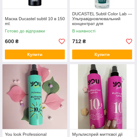
DUCASTEL Subtil Color Lab —
Маска Ducastel subtil 10 в 150
Ультравідновлювальний
ml.
концентрат для
пошкодженого та ламкого
Готово до відправки
В наявності
волосся
600
712
₴
₴
Купити
Купити
You look Professional
Мультиспрей миттєвої дії