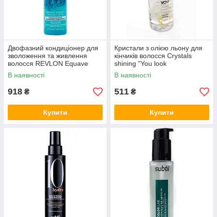
Двофазний кондиціонер для
Кристали з олією льону для
зволоження та живлення
кінчиків волосся Crystals
волосся REVLON Equave
shining "You look
Hydro Nutritive Conditioner
Professional", 80 мл
В наявності
В наявності
500 мл
918
511
₴
₴
Купити
Купити