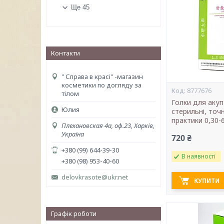
Ще 45
Контакти
" Справа в красі" -магазин
косметики по догляду за
8777676
тілом
Голки для аку
Юлия
стерильні, точ
практики 0,30-
Плехановская 4а, оф.23, Харків,
Україна
720 ₴
+380 (99) 644-39-30
В наявності
+380 (98) 953-40-60
delovkrasote@ukr.net
КУПИТИ
Графік роботи