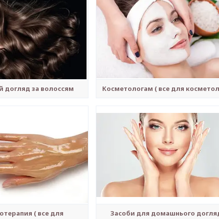
й догляд за волоссям
Косметологам ( все для косметол
терапия ( все для
Засоби для домашнього догля