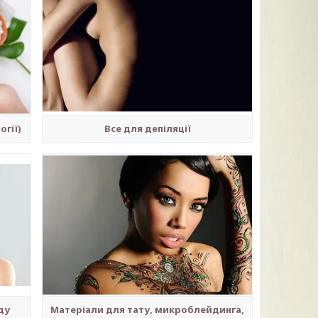
огії)
Все для депіляції
ду
Матеріали для тату, микроблейдинга,