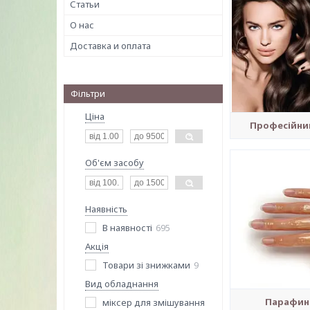
Статьи
О нас
Доставка и оплата
Фільтри
Ціна
Професійни
Об'єм засобу
Наявність
В наявності
695
Акція
Товари зі знижками
9
Вид обладнання
Парафино
міксер для змішування