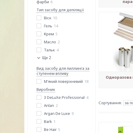
пара
фарби
6
Тип засобу для депіляції
Віск
10
Гель
14
Крем
5
Масло
2
Тальк
4
Ще 2
Вид засобу для пиллинга за
ступенем впливу
Одноразова 
М'який поверхневий
18
Виробник
3 DeLuXe Professional
4
Anlan
2
Argan De Luxe
9
Bark
1
Be Hair
5