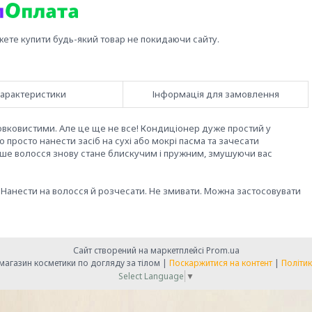
жете купити будь-який товар не покидаючи сайту.
арактеристики
Інформація для замовлення
вковистими. Але це ще не все! Кондиціонер дуже простий у
 просто нанести засіб на сухі або мокрі пасма та зачесати
 ваше волосся знову стане блискучим і пружним, змушуючи вас
 Нанести на волосся й розчесати. Не змивати. Можна застосовувати
Сайт створений на маркетплейсі
Prom.ua
" Справа в красі" -магазин косметики по догляду за тілом |
Поскаржитися на контент
|
Політик
Select Language
▼