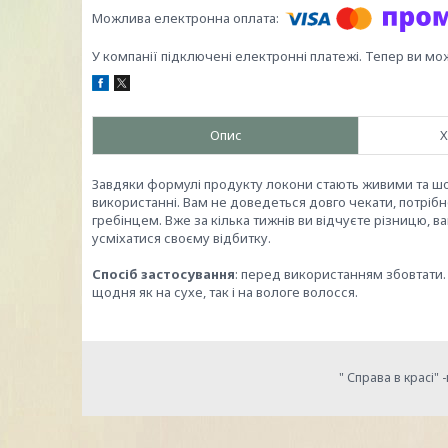
У компанії підключені електронні платежі. Тепер ви мо
Опис
Х
Завдяки формулі продукту локони стають живими та шо
використанні. Вам не доведеться довго чекати, потрібно
гребінцем. Вже за кілька тижнів ви відчуєте різницю,
усміхатися своєму відбитку.
Спосіб застосування
: перед використанням збовтати.
щодня як на сухе, так і на вологе волосся.