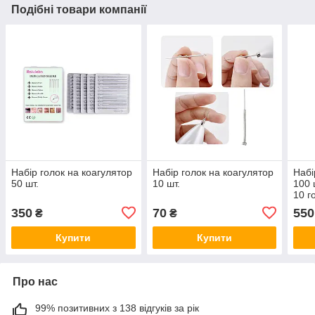
Подібні товари компанії
Набір голок на коагулятор
Набір голок на коагулятор
Набі
50 шт.
10 шт.
100 
10 г
350
70
550
₴
₴
Купити
Купити
Про нас
99% позитивних з 138 відгуків за рік