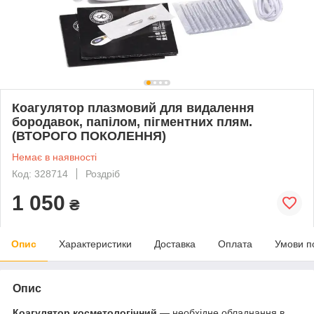
Коагулятор плазмовий для видалення
бородавок, папілом, пігментних плям.
(ВТОРОГО ПОКОЛЕННЯ)
Немає в наявності
Код: 328714
Роздріб
1 050
₴
Опис
Характеристики
Доставка
Оплата
Умови п
Опис
Коагулятор косметологічний
— необхідне обладнання в