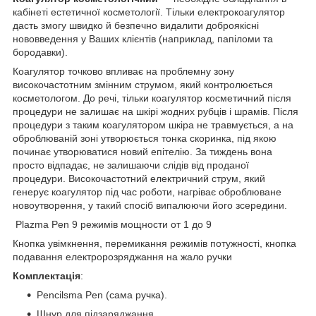
кабінеті естетичної косметології. Тільки електрокоагулятор
дасть змогу швидко й безпечно видалити доброякісні
нововведення у Ваших клієнтів (наприклад, папіломи та
бородавки).
Коагулятор точково впливає на проблемну зону
високочастотним змінним струмом, який контролюється
косметологом. До речі, тільки коагулятор косметичний після
процедури не залишає на шкірі жодних рубців і шрамів. Після
процедури з таким коагулятором шкіра не травмується, а на
оброблюваній зоні утворюється тонка скоринка, під якою
починає утворюватися новий епітелію. За тиждень вона
просто відпадає, не залишаючи слідів від проданої
процедури. Високочастотний електричний струм, який
генерує коагулятор під час роботи, нагріває оброблюване
новоутворення, у такий спосіб випалюючи його зсередини.
Plazma Pen 9 режимів мощности от 1 до 9
Кнопка увімкнення, перемикання режимів потужності, кнопка
подавання електророзряджання на жало ручки
Комплектація
:
Pencilsma Pen (сама ручка).
Шнур для підзаряджання.