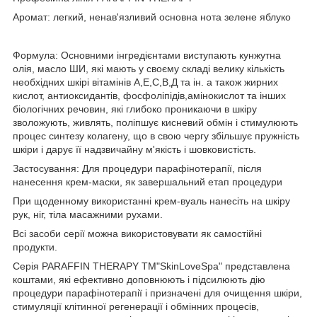
Аромат: легкий, ненав'язливий основна нота зелене яблуко
Формула: Основними інгредієнтами виступають кунжутна
олія, масло ШИ, які мають у своєму складі велику кількість
необхідних шкірі вітамінів А,Е,С,В,Д та ін. а також жирних
кислот, антиоксидантів, фосфоліпідів,амінокислот та інших
біологічних речовин, які глибоко проникаючи в шкіру
зволожують, живлять, поліпшує кисневий обмін і стимулюють
процес синтезу колагену, що в свою чергу збільшує пружність
шкіри і дарує її надзвичайну м'якість і шовковистість.
Застосування: Для процедури парафінотерапії, після
нанесення крем-маски, як завершальний етап процедури
При щоденному використанні крем-вуаль нанесіть на шкіру
рук, ніг, тіла масажними рухами.
Всі засоби серії можна використовувати як самостійні
продукти.
Серія PARAFFIN THERAPY ТМ"SkinLoveSpa" представлена
коштами, які ефективно доповнюють і підсилюють дію
процедури парафінотерапії і призначені для очищення шкіри,
стимуляції клітинної регенерації і обмінних процесів,