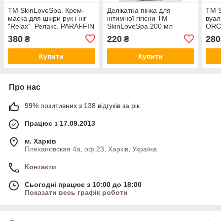
ТМ SkinLoveSpa. Крем-
Делікатна пінка для
ТМ S
маска для шкіри рук і ніг
інтимної гігієни ТМ
вуал
"Relax" Релакс. PARAFFIN
SkinLoveSpa 200 мл
ORCH
THERAPY
Проф
380
220
280
₴
₴
10.2
Купити
Купити
Про нас
99% позитивних з 138 відгуків за рік
Працює з 17.09.2013
м. Харків
Плехановская 4а, оф.23, Харків, Україна
Контакти
Сьогодні працює з 10:00 до 18:00
Показати весь графік роботи