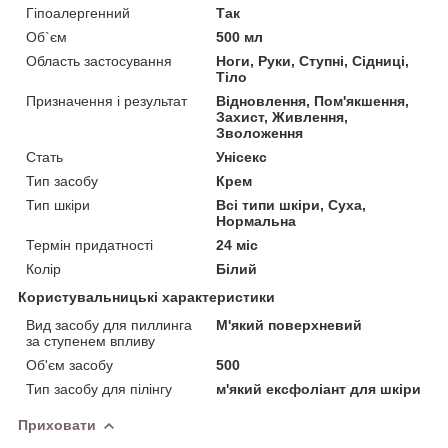
Гіпоалергенний
Так
Об`єм
500 мл
Область застосування
Ноги, Руки, Ступні, Сідниці,
Тіло
Призначення і результат
Відновлення, Пом'якшення,
Захист, Живлення,
Зволоження
Стать
Унісекс
Тип засобу
Крем
Тип шкіри
Всі типи шкіри, Суха,
Нормальна
Термін придатності
24 міс
Колір
Білий
Користувальницькі характеристики
Вид засобу для пиллинга
М'який поверхневий
за ступенем впливу
Об'єм засобу
500
Тип засобу для пілінгу
м'який ексфоліант для шкіри
Приховати