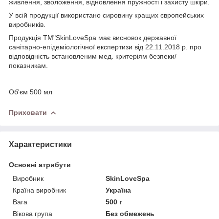
живлення, зволоження, відновлення пружності і захисту шкіри.
У всій продукції використано сировину кращих європейських
виробників.
Продукція ТМ"SkinLoveSpa має висновок державної
санітарно-епідеміологічної експертизи від 22.11.2018 р. про
відповідність встановленим мед. критеріям безпеки/
показникам.
Об'єм 500 мл
Приховати
Характеристики
Основні атрибути
Виробник
SkinLoveSpa
Країна виробник
Україна
Вага
500 г
Вікова група
Без обмежень