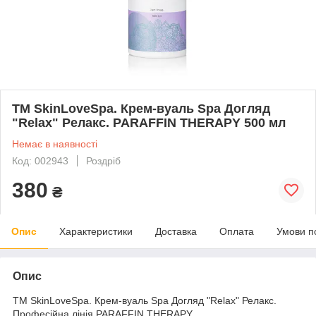
ТМ SkinLoveSpa. Крем-вуаль Spa Догляд
"Relax" Релакс. PARAFFIN THERAPY 500 мл
Немає в наявності
Код: 002943
Роздріб
380
₴
Опис
Характеристики
Доставка
Оплата
Умови п
Опис
ТМ SkinLoveSpa. Крем-вуаль Spa Догляд "Relax" Релакс.
Професійна лінія PARAFFIN THERAPY