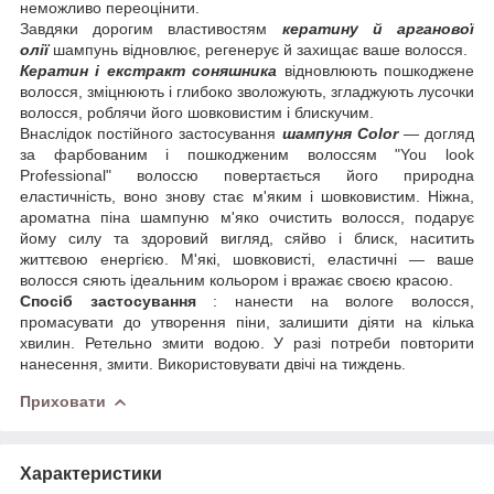
неможливо переоцінити.
Завдяки дорогим властивостям
кератину й арганової
олії
шампунь відновлює, регенерує й захищає ваше волосся.
Кератин і екстракт соняшника
відновлюють пошкоджене
волосся, зміцнюють і глибоко зволожують, згладжують лусочки
волосся, роблячи його шовковистим і блискучим.
Внаслідок постійного застосування
шампуня Color
— догляд
за фарбованим і пошкодженим волоссям "You look
Professional" волоссю повертається його природна
еластичність, воно знову стає м'яким і шовковистим. Ніжна,
ароматна піна шампуню м'яко очистить волосся, подарує
йому силу та здоровий вигляд, сяйво і блиск, наситить
життєвою енергією. М'які, шовковисті, еластичні — ваше
волосся сяють ідеальним кольором і вражає своєю красою.
Спосіб застосування
: нанести на вологе волосся,
промасувати до утворення піни, залишити діяти на кілька
хвилин. Ретельно змити водою. У разі потреби повторити
нанесення, змити. Використовувати двічі на тиждень.
Приховати
Характеристики