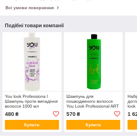
Всі умови повернення
Подібні товари компанії
You look Professiona l
Шампунь для
Набі
Шампунь проти випадіння
пошкодженого волосся
догл
волосся 1000 мл
You Look Professional ART
look
Collagen Active Shampoo
Hydr
480
570
1 6
₴
₴
1000 мл.
Купити
Купити