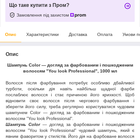
Що таке купити з Пром?
Замовлення під захистом
Опис
Характеристики
Доставка
Оплата
Умови п
Опис
Шампунь Color — догляд за фарбованим і пошкодженим
волоссям "You look Professional", 1000 мл
Волосся після фарбування потребує особливо дбайливої
турботи, оскільки дія навіть найбільш щадної фарби
послаблює волосся і стає причиною його крихкості. Щоб
відновити своє волосся після чергового фарбування і
зберегти його силу, треба регулярно користуватися чудовим
шампунем Color — догляд за фарбованим і пошкодженим
волоссям "You look Professional".
Шампунь Color
— догляд за фарбованим і пошкодженим
волоссям "You look Professional" чудовий шампунь, який є
явним фаворитом у стилістів. Його дія на фарбоване волосся