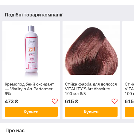
Подібні товари компанії
Кремоподібний оксидант
Стійка фарба для волосся
Стій
— Vitality`s Art Performer
VITALITY'S Art Absolute
VITA
9%
100 мл 6/5 —
100 
Махагоновий темний
фіол
473
615
615
₴
₴
блондин
бло
Купити
Купити
Про нас