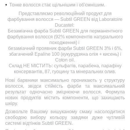
Тонке волосся стає щільнішим і об'ємнішим.
Представляємо революційний продукт для
фарбування волосся — Subtil GREEN від Laboratoire
Ducastel:
Безаміачна фарба Subtil GREEN для перманентного
фарбування волосся (92% компонентів натурального
походження) і
безаміачний проявник фарби Subtil GREEN 3% і 6%,
збагачений Epaline 100 (кукурудзяна олія + кисень) і
Coton oil.
Склад НЕ МІСТИТЬ: сульфатів, парабена, парафіну
консервантів, 87, гуоцину та мінеральних олив.
Нові барвники максимально проникають у структуру
волосся, звідси стійкість фарби та максимальний
результат одночасно зміцнюючи волосся. Формула
нових продуктів містить компоненти, що захищають
шкіру.
Дозвольте Вашому вишуканому смаку насолодитися
свободою вибору кольору завдяки дуже чутливій
системі відтінків Subtil GREEN.