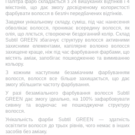
Палітра фарб складається з 24 вишуканих відтінків і 4
мікстонів, що дає змогу досвідченому колористості
фарбувати волосся в безліч передбачених відтінків.
Завдяки унікальному складу, суміш, під час нанесення
обволікає волосся, проникає всередину волосся, як
олія, що ллється, створюючи бездоганний колір. Склад
Subtil GREEN збагачує структуру волосся активними
захисними елементами, капілярне волокно волосся
захищене краще, ніж під час фарбування фарбами, що
містять аміак, запобігає пошкодженню та вимиванню
кольору.
З кожним наступним безаміачним фарбуванням
волосся, волосся все більше захищається, що дає
змогу збільшити частоту фарбування.
У разі безаміального фарбування волосся Subtil
GREEN дає змогу ідеально, на 100% зафарбовувати
сивину та водночас не пошкоджуючи структуру
волосся.
Унікальність фарби Subtil GREEN — здатність
освітлити волосся до трьох рівнів, чого немає в інших
засобів без аміаку.