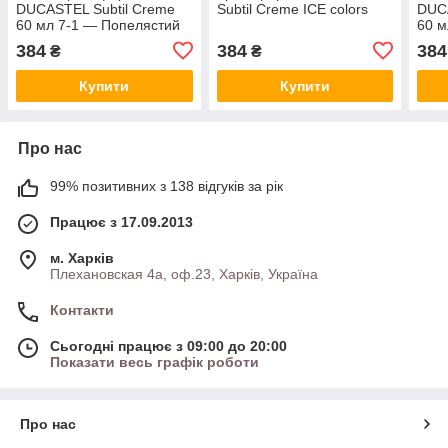
DUCASTEL Subtil Creme
Subtil Creme ICE colors
DUCA
60 мл 7-1 — Попелястий
60 м
блондин
кори
384
384
384
₴
₴
Купити
Купити
Про нас
99% позитивних з 138 відгуків за рік
Працює з 17.09.2013
м. Харків
Плехановская 4а, оф.23, Харків, Україна
Контакти
Сьогодні працює з 09:00 до 20:00
Показати весь графік роботи
Про нас