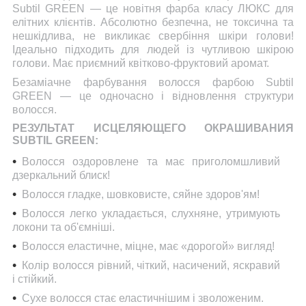
Subtil GREEN — це новітня фарба класу ЛЮКС для
елітних клієнтів. Абсолютно безпечна, не токсична та
нешкідлива, не викликає свербіння шкіри голови!
Ідеально підходить для людей із чутливою шкірою
голови. Має приємний квітково-фруктовий аромат.
Безаміачне фарбування волосся фарбою Subtil
GREEN — це одночасно і відновлення структури
волосся.
РЕЗУЛЬТАТ ИСЦЕЛЯЮЩЕГО ОКРАШИВАНИЯ
SUBTIL GREEN:
Волосся оздоровлене та має приголомшливий
дзеркальний блиск!
Волосся гладке, шовковисте, сяйне здоров'ям!
Волосся легко укладається, слухняне, утримують
локони та об'ємніші.
Волосся еластичне, міцне, має «дорогой» вигляд!
Колір волосся рівний, чіткий, насичений, яскравий
і стійкий.
Сухе волосся стає еластичнішим і зволоженим.