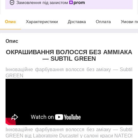
Замовлення під захистом
Опис
Характеристики
Доставка
Оплата
Умови п
Опис
ОКРАШИВАННЯ ВОЛОССЯ БЕЗ АММІАКА
— SUBTIL GREEN
Інноваційне фарбування волосся без аміаку — Subtil
GREEN
Інноваційне фарбування волосся без аміаку — Subtil
GREEN від Laboratoire Ducastel у салоні краси NATEO!