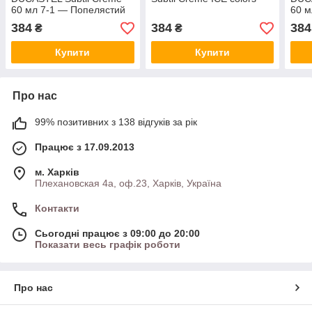
60 мл 7-1 — Попелястий
60 м
блондин
екст
384
384
384
₴
₴
Купити
Купити
Про нас
99% позитивних з 138 відгуків за рік
Працює з 17.09.2013
м. Харків
Плехановская 4а, оф.23, Харків, Україна
Контакти
Сьогодні працює з 09:00 до 20:00
Показати весь графік роботи
Про нас