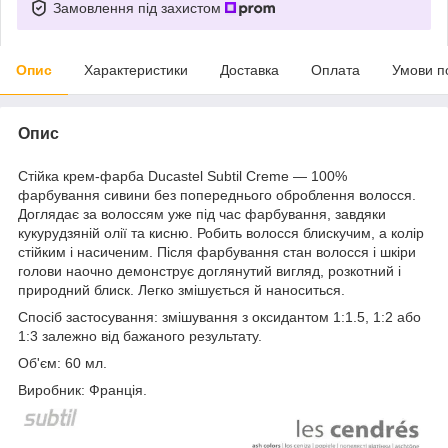
Замовлення під захистом
Опис
Характеристики
Доставка
Оплата
Умови п
Опис
Стійка крем-фарба Ducastel Subtil Creme — 100%
фарбування сивини без попереднього оброблення волосся.
Доглядає за волоссям уже під час фарбування, завдяки
кукурудзяній олії та кисню. Робить волосся блискучим, а колір
стійким і насиченим. Після фарбування стан волосся і шкіри
голови наочно демонструє доглянутий вигляд, розкотний і
природний блиск. Легко змішується й наноситься.
Спосіб застосування:
змішування з оксидантом 1:1.5, 1:2 або
1:3 залежно від бажаного результату.
Об'єм:
60 мл.
Виробник:
Франція.