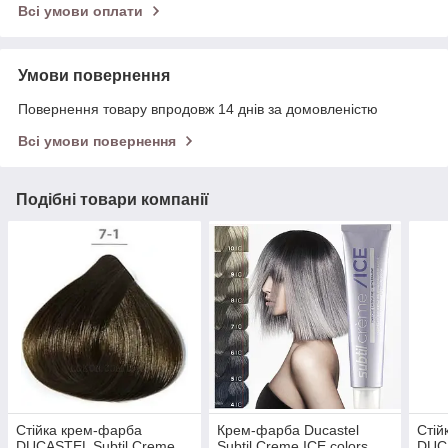
Всі умови оплати
Умови повернення
Повернення товару впродовж 14 днів за домовленістю
Всі умови повернення
Подібні товари компанії
Стійка крем-фарба
Крем-фарба Ducastel
Стій
DUCASTEL Subtil Creme
Subtil Creme ICE colors
DUCA