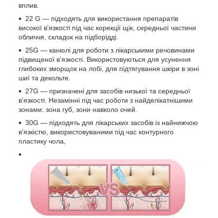
вплив.
22 G — підходять для використання препаратів
високої в'язкості під час корекції щік, середньої частини
обличчя, складок на підборідді.
25G — канюлі для роботи з лікарськими речовинами
підвищеної в'язкості. Використовуються для усунення
глибоких зморщок на лобі, для підтягування шкіри в зоні
шиї та декольте.
27G — призначені для засобів низької та середньої
в'язкості. Незамінні під час роботи з найделікатнішими
зонами: зона губ, зони навколо очей.
30G — підходять для лікарських засобів із найнижчою
в'язкістю, використовуваними під час контурного
пластику чола,