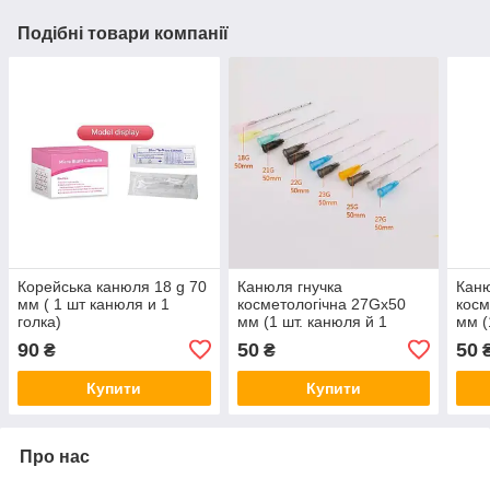
Подібні товари компанії
Корейська канюля 18 g 70
Канюля гнучка
Каню
мм ( 1 шт канюля и 1
косметологічна 27Gx50
косм
голка)
мм (1 шт. канюля й 1
мм (
голка)
голк
90
50
50
₴
₴
Купити
Купити
Про нас