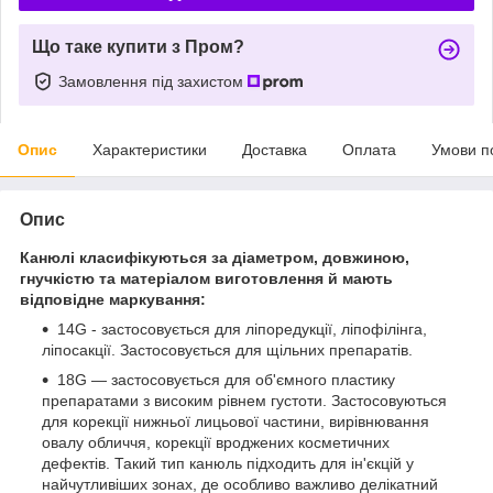
Що таке купити з Пром?
Замовлення під захистом
Опис
Характеристики
Доставка
Оплата
Умови п
Опис
Канюлі класифікуються за діаметром, довжиною,
гнучкістю та матеріалом виготовлення й мають
відповідне маркування:
14G - застосовується для ліпоредукції, ліпофілінга,
ліпосакції. Застосовується для щільних препаратів.
18G — застосовується для об'ємного пластику
препаратами з високим рівнем густоти. Застосовуються
для корекції нижньої лицьової частини, вирівнювання
овалу обличчя, корекції вроджених косметичних
дефектів. Такий тип канюль підходить для ін'єкцій у
найчутливіших зонах, де особливо важливо делікатний