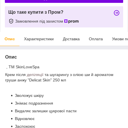
Що таке купити з Пром?
Замовлення під захистом
Опис
Характеристики
Доставка
Оплата
Умови п
Опис
, ТМ SkinLoveSpa
Крем після
депіляції
та шугарингу з олією ши й ароматом
груши анжу "Delicat Skin" 250 мл
Зволожує шкіру
Знімає подразнення
Видаляє залишки цукрової пасти
Відновлює
Заспокоює