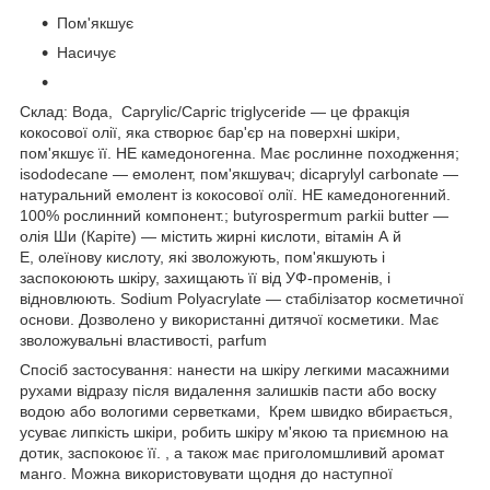
Пом'якшує
Насичує
Склад: Вода, Caprylic/Capric triglyceride — це фракція
кокосової олії, яка створює бар'єр на поверхні шкіри,
пом'якшує її. НЕ камедоногенна. Має рослинне походження;
isododecane — емолент, пом'якшувач; dicaprylyl carbonate —
натуральний емолент із кокосової олії. НЕ камедоногенний.
100% рослинний компонент.; butyrospermum parkii butter —
олія Ши (Каріте) — містить жирні кислоти, вітамін А й
Е, олеїнову кислоту, які зволожують, пом'якшують і
заспокоюють шкіру, захищають її від УФ-променів, і
відновлюють. Sodium Polyacrylate — стабілізатор косметичної
основи. Дозволено у використанні дитячої косметики. Має
зволожувальні властивості, parfum
Спосіб застосування: нанести на шкіру легкими масажними
рухами відразу після видалення залишків пасти або воску
водою або вологими серветками, Крем швидко вбирається,
усуває липкість шкіри, робить шкіру м'якою та приємною на
дотик, заспокоює її. , а також має приголомшливий аромат
манго. Можна використовувати щодня до наступної