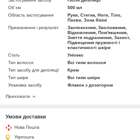
Об`єм
500 мл
Область застосування
Руки, Стегна, Ноги, Тіло,
Пахви, Зона бікіні
Призначення і результат
Заспокоєння, Зволоження,
Відновлення, Пом'якшення,
Зняття подразнення, Захист,
Підвищення пружності і
еластичності шкіри
Стать
Унісекс
Тип волосся
Всі типи волосся
Тип засобу для депіляції
Крем
Тип шкіри
Всі типи шкіри
Упаковка засобу
Флакон з дозатором
Приховати
Умови доставки
Нова Пошта
Укрпошта