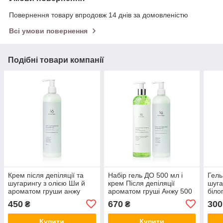
Повернення товару впродовж 14 днів за домовленістю
Всі умови повернення
Подібні товари компанії
Крем після депіляції та
Набір гель ДО 500 мл і
Гель
шугарингу з олією Ши й
крем Після депіляції
шуга
ароматом груши анжу
ароматом груші Анжу 500
біло
"Delicat Skin" 500 мл.
мл ТМ SkinLoveSpa
ТМ S
450
670
300
₴
₴
Купити
Купити