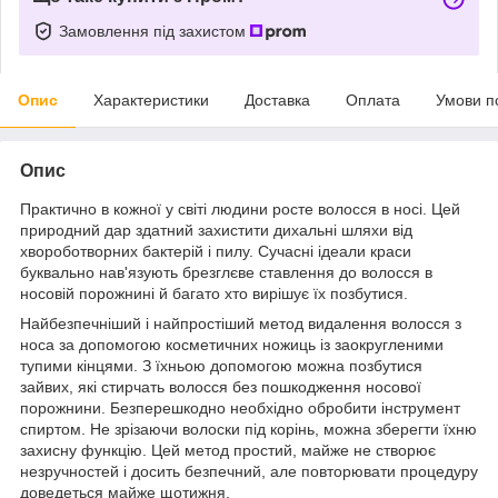
Замовлення під захистом
Опис
Характеристики
Доставка
Оплата
Умови п
Опис
Практично в кожної у світі людини росте волосся в носі. Цей
природний дар здатний захистити дихальні шляхи від
хвороботворних бактерій і пилу. Сучасні ідеали краси
буквально нав'язують брезглєве ставлення до волосся в
носовій порожнині й багато хто вирішує їх позбутися.
Найбезпечніший і найпростіший метод видалення волосся з
носа за допомогою косметичних ножиць із заокругленими
тупими кінцями. З їхньою допомогою можна позбутися
зайвих, які стирчать волосся без пошкодження носової
порожнини. Безперешкодно необхідно обробити інструмент
спиртом. Не зрізаючи волоски під корінь, можна зберегти їхню
захисну функцію. Цей метод простий, майже не створює
незручностей і досить безпечний, але повторювати процедуру
доведеться майже щотижня.