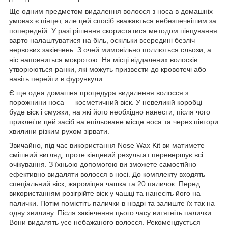
Ще одним предметом видалення волосся з носа в домашніх
умовах є пінцет, але цей спосіб вважається небезпечнішим за
попередній. У разі рішення скористатися методом пінцування
варто налаштуватися на біль, оскільки всередині безліч
нервових закінчень. З очей мимовільно поллються сльози, а
ніс наповниться мокротою. На місці віддалених волосків
утворюються ранки, які можуть призвести до кровотечі або
навіть перейти в фурункули.
Є ще одна домашня процедура видалення волосся з
порожнини носа — косметичний віск. У невеликій коробці
буде віск і смужки, на які його необхідно нанести, після чого
приклеїти цей засіб на епільоване місце носа та через півтори
хвилини різким рухом зірвати.
Звичайно, під час використання Nose Wax Kit ви матимете
смішний вигляд, проте кінцевий результат перевершує всі
очікування. З їхньою допомогою ви зможете самостійно
ефективно видаляти волосся в носі. До комплекту входять
спеціальний віск, жароміцна чашка та 20 паличок. Перед
використанням розігрійте віск у чашці та нанесіть його на
палички. Потім помістіть палички в ніздрі та залиште їх так на
одну хвилину. Після закінчення цього часу витягніть палички.
Вони видалять усе небажаного волосся. Рекомендується