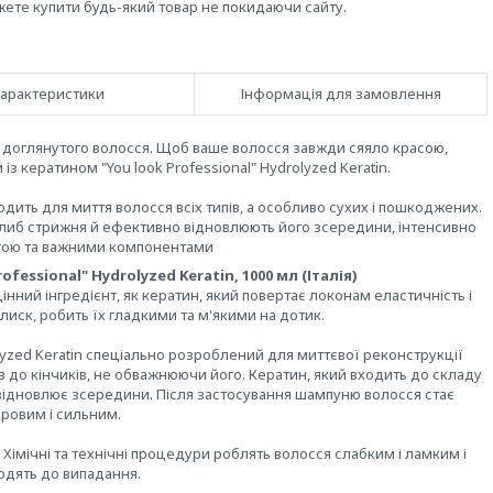
жете купити будь-який товар не покидаючи сайту.
арактеристики
Інформація для замовлення
, доглянутого волосся. Щоб ваше волосся завжди сяяло красою,
 кератином "You look Professional" Hydrolyzed Keratin.
ходить для миття волосся всіх типів, а особливо сухих і пошкоджених.
либ стрижня й ефективно відновлюють його зсередини, інтенсивно
гою та важними компонентами
fessional" Hydrolyzed Keratin, 1000 мл (Італія)
інний інгредієнт, як кератин, який повертає локонам еластичність і
иск, робить їх гладкими та м'якими на дотик.
olyzed Keratin спеціально розроблений для миттєвої реконструкції
 до кінчиків, не обважнюючи його. Кератин, який входить до складу
 відновлює зсередини. Після застосування шампуню волосся стає
ровим і сильним.
 Хімічні та технічні процедури роблять волосся слабким і ламким і
одять до випадання.