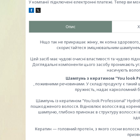
У компанії підключені електронні платежі. Тепер ви мо
Опис
Х
Ніщо так не прикрашає жінку, як копна здорового
скористайтеся зміцнювальним шампунем із
Цей засіб має чудові очисні властивості та чудово під
Доглядальні компоненти цього засобу проникають уг
насичують воло
Шампунь з кератином "You look Pro
, поживними речовинами. У складі продукту є такий ц
пружність, надає карколомний бл
Шампунь із кератином "You look Professional" Hydr
пошкодженого волосся. Відновлює волосся від коренів
шампуню, глибоко принокає в структуру волосся і
здо
Кератин — головний протеїн, з якого сосни волосся.
призв