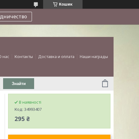
Кошик
удничество
О нас
Контакты
Доставка и оплата
Наши награды
Знайти
В наявності
Код:
34993407
295 ₴