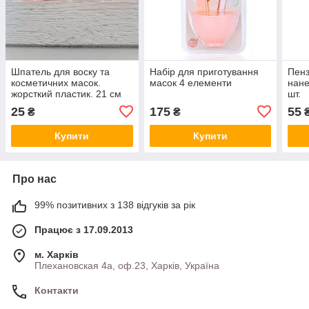
Шпатель для воску та
Набір для приготування
Пенз
косметичних масок.
масок 4 елементи
нане
жорсткий пластик. 21 см
шт.
25
175
55
₴
₴
Купити
Купити
Про нас
99% позитивних з 138 відгуків за рік
Працює з 17.09.2013
м. Харків
Плехановская 4а, оф.23, Харків, Україна
Контакти