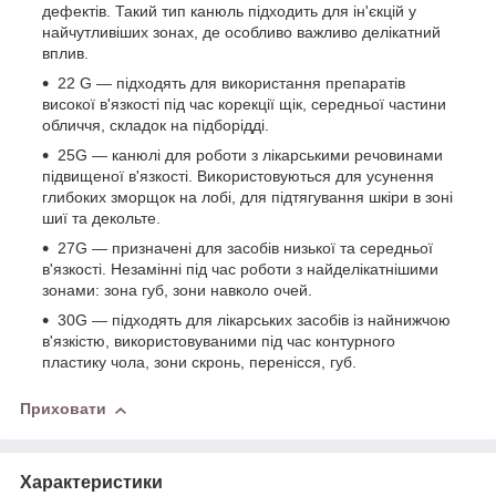
дефектів. Такий тип канюль підходить для ін'єкцій у
найчутливіших зонах, де особливо важливо делікатний
вплив.
22 G — підходять для використання препаратів
високої в'язкості під час корекції щік, середньої частини
обличчя, складок на підборідді.
25G — канюлі для роботи з лікарськими речовинами
підвищеної в'язкості. Використовуються для усунення
глибоких зморщок на лобі, для підтягування шкіри в зоні
шиї та декольте.
27G — призначені для засобів низької та середньої
в'язкості. Незамінні під час роботи з найделікатнішими
зонами: зона губ, зони навколо очей.
30G — підходять для лікарських засобів із найнижчою
в'язкістю, використовуваними під час контурного
пластику чола, зони скронь, перенісся, губ.
Приховати
Характеристики