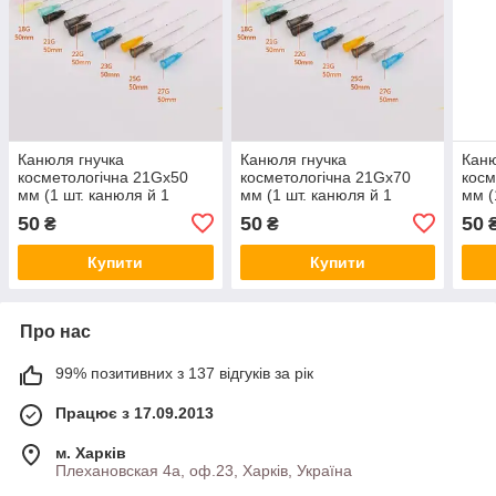
Канюля гнучка
Канюля гнучка
Каню
косметологічна 21Gx50
косметологічна 21Gx70
косм
мм (1 шт. канюля й 1
мм (1 шт. канюля й 1
мм (
голка)
голка)
голк
50
50
50
₴
₴
Купити
Купити
Про нас
99% позитивних з 137 відгуків за рік
Працює з 17.09.2013
м. Харків
Плехановская 4а, оф.23, Харків, Україна