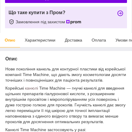
Що таке купити з Пром?
Замовлення під захистом
Опис
Характеристики
Доставка
Оплата
Умови п
Опис
Нове покоління канюль для контурної пластики від корейської
компанії Time Machine, що дають змогу косметологам досягти
точніших і повноцінніших для пацієнта результатів.
Корейські
канюлі
Time Machine — гнучкі канюлі для введення
щільних препаратів гіалуронової кислоти, з розширеним
внутрішнім просвітом і мікрополіруванням усіх поверхонь і
дуже гострою голкою для проколів. Гнучкість канюлі дає змогу
легко переміщати її під шкірою для точної імплантації
наповнювача з єдиного вхідного отвору та вимагає менше
проколів для досягнення оптимальних результатів.
Канюлі Time Machine застосовують у разі: