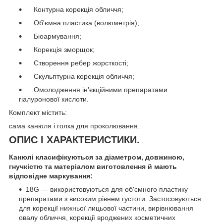
Контурна корекція обличчя;
Об'ємна пластика (волюметрія);
Біоармування;
Корекція зморщок;
Створення ребер жорсткості;
Скульптурна корекція обличчя;
Омолодження ін'єкційними препаратами
гіалуронової кислоти.
Комплект містить:
сама канюля і голка для проколювання.
ОПИС І ХАРАКТЕРИСТИКИ.
Канюлі класифікуються за діаметром, довжиною,
гнучкістю та матеріалом виготовлення й мають
відповідне маркування:
18G — використовуються для об'ємного пластику
препаратами з високим рівнем густоти. Застосовуються
для корекції нижньої лицьової частини, вирівнювання
овалу обличчя, корекції вроджених косметичних