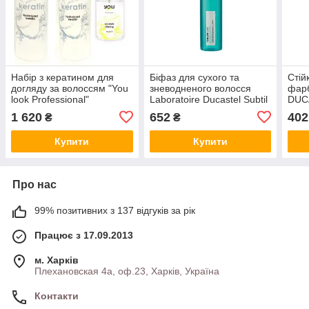
Набір з кератином для
Біфаз для сухого та
Стій
догляду за волоссям "You
зневодненого волосся
фарб
look Professional"
Laboratoire Ducastel Subtil
DUCA
Hydrolyzed Keratin (Італія)
Repair
60 м
1 620
652
402
₴
₴
Купити
Купити
Про нас
99% позитивних з 137 відгуків за рік
Працює з 17.09.2013
м. Харків
Плехановская 4а, оф.23, Харків, Україна
Контакти