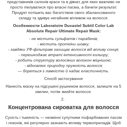
представників салонів краси та в дівчат, для яких важливо не
просто піклуватися про власні пасма, а бачити результат.
Продукт потішить вас багатством свого збалансованого
складу та здивує негайним впливом на волосся.
Особенности Laboratoire Ducastel Subtil Color Lab
Absolute Repair Ultimate Repair Mask:
- не містить сульфатів і парабенів;
- містить протеїни шовку;
- завдяки УФ-фільтрам захищає волосся від впливу сонця;
- перешкоджає втраті інтенсивності кольору;
- робить структуру волосяних волокон міцнішою;
- відновлює природну пружність волосся;
— бореться з ламкістю й надає еластичність.
Спосіб застосування
Нанесіть маску на підсушені рушником волосся, залиште на 5
хвилин, потім змийте волосся.
2.
Концентрована сироватка для волосся
Сухість і тьмяність — незмінні супутники пофарбованих пасом
і локонів, які регулярно зазнають впливу термоприладів. Щоб