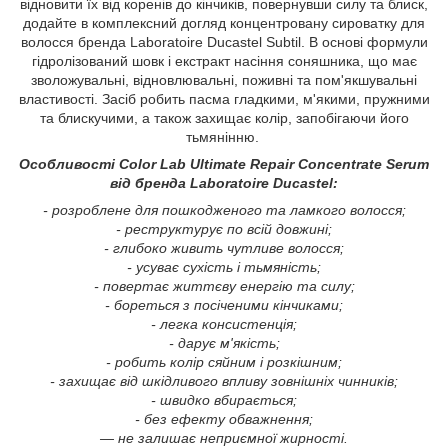
відновити їх від коренів до кінчиків, повернувши силу та блиск,
додайте в комплексний догляд концентровану сироватку для
волосся бренда Laboratoire Ducastel Subtil. В основі формули
гідролізований шовк і екстракт насіння соняшника, що має
зволожувальні, відновлювальні, поживні та пом'якшувальні
властивості. Засіб робить пасма гладкими, м'якими, пружними
та блискучими, а також захищає колір, запобігаючи його
тьмянінню.
Особливості Color Lab Ultimate Repair Concentrate Serum
від бренда Laboratoire Ducastel:
- розроблене для пошкодженого та ламкого волосся;
- реструктурує по всій довжині;
- глибоко живить чутливе волосся;
- усуває сухість і тьмяність;
- повертає життєву енергію та силу;
- бореться з посіченими кінчиками;
- легка консистенція;
- дарує м'якість;
- робить колір сяйним і розкішним;
- захищає від шкідливого впливу зовнішніх чинників;
- швидко вбирається;
- без ефекту обважнення;
— не залишає неприємної жирності.