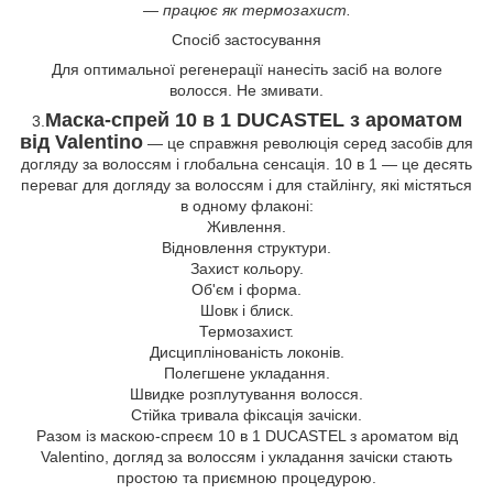
— працює як термозахист.
Спосіб застосування
Для оптимальної регенерації нанесіть засіб на вологе
волосся. Не змивати.
Маска-спрей 10 в 1 DUCASTEL з ароматом
3.
від Valentino
— це справжня революція серед засобів для
догляду за волоссям і глобальна сенсація. 10 в 1 — це десять
переваг для догляду за волоссям і для стайлінгу, які містяться
в одному флаконі:
Живлення.
Відновлення структури.
Захист кольору.
Об'єм і форма.
Шовк і блиск.
Термозахист.
Дисциплінованість локонів.
Полегшене укладання.
Швидке розплутування волосся.
Стійка тривала фіксація зачіски.
Разом із маскою-спреєм 10 в 1 DUCASTEL з ароматом від
Valentino, догляд за волоссям і укладання зачіски стають
простою та приємною процедурою.