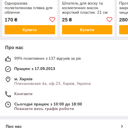
Одноразова
Шпатель для воску та
Прот
поліетиленова плівка для
косметичних масок.
закр
обличчя.
жорсткий пластик. 21 см
чище
100 
170
25
280
₴
₴
Купити
Купити
Про нас
99% позитивних з 137 відгуків за рік
Працює з 17.09.2013
м. Харків
Плехановская 4а, оф.23, Харків, Україна
Контакти
Сьогодні працює з 10:00 до 18:00
Показати весь графік роботи
Про нас