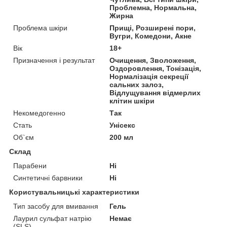
Проблемна, Нормальна,
Жирна
Проблема шкіри
Прищі, Розширені пори,
Вугри, Комедони, Акне
Вік
18+
Призначення і результат
Очищення, Зволоження,
Оздоровлення, Тонізація,
Нормалізація секреції
сальних залоз,
Відлущування відмерлих
клітин шкіри
Некомедогенно
Так
Стать
Унісекс
Об`єм
200 мл
Склад
Парабени
Ні
Синтетичні барвники
Ні
Користувальницькі характеристики
Тип засобу для вмивання
Гель
Лаурил сульфат натрію
Немає
(SLS)