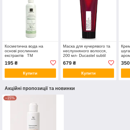
Косметична вода на
Маска для кучерявого та
Крем
основі рослинних
неслухняного волосся,
шуга
екстрактів ТМ
200 мл- Ducastel subtil
аром
SkinLoveSpa 250 мл
Color Lab
"Del
195
679
350
₴
₴
Купити
Купити
Акційні пропозиції та новинки
–15%