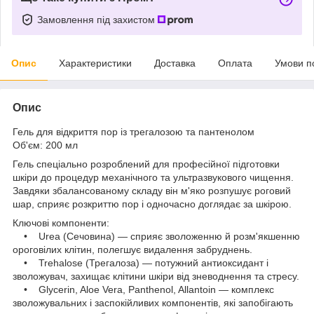
Замовлення під захистом
Опис
Характеристики
Доставка
Оплата
Умови п
Опис
Гель для відкриття пор із трегалозою та пантенолом
Об'єм: 200 мл
Гель спеціально розроблений для професійної підготовки
шкіри до процедур механічного та ультразвукового чищення.
Завдяки збалансованому складу він м'яко розпушує роговий
шар, сприяє розкриттю пор і одночасно доглядає за шкірою.
Ключові компоненти:
• Urea (Сечовина) — сприяє зволоженню й розм'якшенню
ороговілих клітин, полегшує видалення забруднень.
• Trehalose (Трегалоза) — потужний антиоксидант і
зволожувач, захищає клітини шкіри від зневоднення та стресу.
• Glycerin, Aloe Vera, Panthenol, Allantoin — комплекс
зволожувальних і заспокійливих компонентів, які запобігають