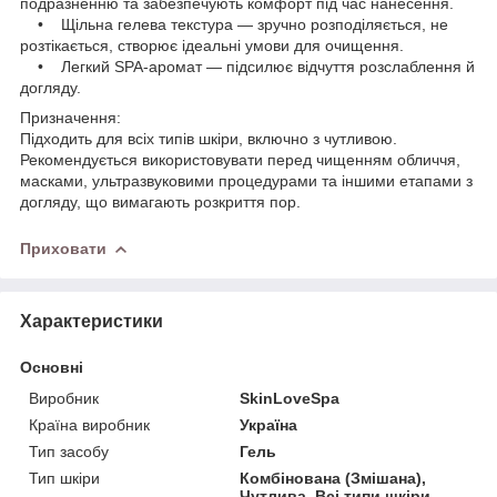
подразненню та забезпечують комфорт під час нанесення.
• Щільна гелева текстура — зручно розподіляється, не
розтікається, створює ідеальні умови для очищення.
• Легкий SPA-аромат — підсилює відчуття розслаблення й
догляду.
Призначення:
Підходить для всіх типів шкіри, включно з чутливою.
Рекомендується використовувати перед чищенням обличчя,
масками, ультразвуковими процедурами та іншими етапами з
догляду, що вимагають розкриття пор.
Приховати
Характеристики
Основні
Виробник
SkinLoveSpa
Країна виробник
Україна
Тип засобу
Гель
Тип шкіри
Комбінована (Змішана),
Чутлива, Всі типи шкіри,