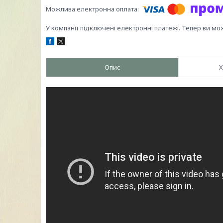
У компанії підключені електронні платежі. Тепер ви мо
Опис
Х