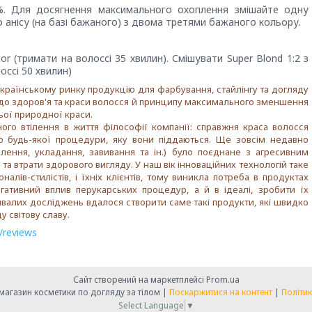
0%. Для досягнення максимального охоплення змішайте одну
о анісу (на базі бажаного) з двома третями бажаного кольору.
r (тримати на волоссі 35 хвилин). Смішувати Super Blond 1:2 з
оссі 50 хвилин)
українському ринку продукцію для фарбування, стайлінгу та догляду
 до здоров'я та краси волосся й принципу максимального зменшення
ьої природної краси.
ого втілення в життя філософії компанії: справжня краса волосся
о будь-якої процедури, яку вони піддаються. Ще зовсім недавно
лення, укладання, завивання та ін.) було поєднане з агресивним
а втрати здорового вигляду. У наш вік інноваційних технологій таке
лів-стилістів, і їхніх клієнтів, тому виникла потреба в продуктах
егативний вплив перукарських процедур, а й в ідеалі, зробити їх
валих досліджень вдалося створити саме такі продукти, які швидко
у світову славу.
/reviews
Сайт створений на маркетплейсі
Prom.ua
" Справа в красі" -магазин косметики по догляду за тілом |
Поскаржитися на контент
|
Політик
Select Language
▼