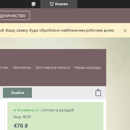
Кошик
удничество
дний. Вашу заявку буде оброблено найближчим робочим днем.
О нас
Контакты
Доставка и оплата
Наши награды
Знайти
В наявності
Оптом і в роздріб
Код:
9520
476 ₴