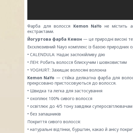
Фарба для волосся
Kemon NaYo
не містить ам
екстрактами.
Йогуртова фарба Кемон
— це природні високі те
Ексклюзивний Nayo комплекс із базою природних орг
• CALENDULA: Надає заспокійливу дію
• ЛЕН: Робить волосся блискучим і шовковистим
• YOGHURT: Захищає волосяні волокна
Kemon NaYo
— стійка делікатна фарба для волос
прекрсовано пристосовуються до волосся.
• Швидка та легка для застосування
• охоплює 100% сивого волосся
• освітлює до 4/5 тону завдяки суперосвітлювачам
• без запашників
Покриття сивого волосся:
• натуральні відтінки, бурштин, какао й анісу пок