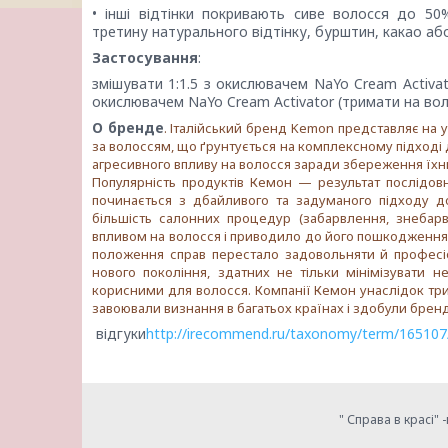
• інші відтінки покривають сиве волосся до 5
третину натурального відтінку, бурштин, какао аб
Застосування
:
змішувати 1:1.5 з окислювачем NaYo Cream Activato
окислювачем NaYo Cream Activator (тримати на вол
О бренде
. Італійський бренд Kemon представляє на 
за волоссям, що ґрунтується на комплексному підході
агресивного впливу на волосся заради збереження їхн
Популярність продуктів Кемон — результат послідовн
починається з дбайливого та задуманого підходу д
більшість салонних процедур (забарвлення, знебарв
впливом на волосся і приводило до його пошкодження т
положення справ перестало задовольняти й професіона
нового покоління, здатних не тільки мінімізувати н
корисними для волосся. Компанії Кемон унаслідок три
завоювали визнання в багатьох країнах і здобули бренд
відгуки
http://irecommend.ru/taxonomy/term/165107