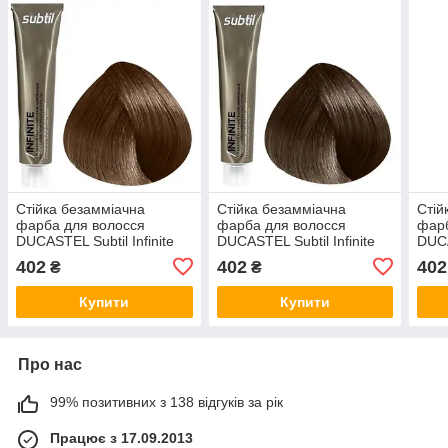
Стійка безамміачна
Стійка безамміачна
Стій
фарба для волосся
фарба для волосся
фарб
DUCASTEL Subtil Infinite
DUCASTEL Subtil Infinite
DUCA
60 мл 7.35 — Блондин
60 мл 7.23 — Блондин
60 м
402
402
402
₴
₴
золотистого червоного
перламутрово-золотистий
блон
дерева
золо
Купити
Купити
Про нас
99% позитивних з 138 відгуків за рік
Працює з 17.09.2013