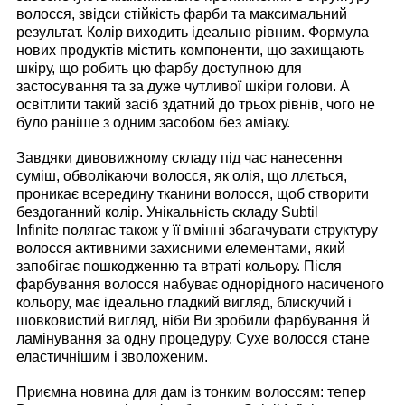
волосся, звідси стійкість фарби та максимальний
результат. Колір виходить ідеально рівним. Формула
нових продуктів містить компоненти, що захищають
шкіру, що робить цю фарбу доступною для
застосування та за дуже чутливої шкіри голови. А
освітлити такий засіб здатний до трьох рівнів, чого не
було раніше з одним засобом без аміаку.
Завдяки дивовижному складу під час нанесення
суміш, обволікаючи волосся, як олія, що ллється,
проникає всередину тканини волосся, щоб створити
бездоганний колір. Унікальність складу Subtil
Infinite полягає також у її вмінні збагачувати структуру
волосся активними захисними елементами, який
запобігає пошкодженню та втраті кольору. Після
фарбування волосся набуває однорідного насиченого
кольору, має ідеально гладкий вигляд, блискучий і
шовковистий вигляд, ніби Ви зробили фарбування й
ламінування за одну процедуру. Сухе волосся стане
еластичнішим і зволоженим.
Приємна новина для дам із тонким волоссям: тепер