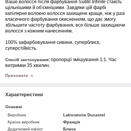
Ваше волосся після фарбування Subtil Infinite стають
щільнішими й об'ємнішими. Завдяки цій фарбі
капілярне волокно волосся захищене краще, ніж у разі
класичного фарбування окисненням, що дає змогу
збільшити частоту фарбування, все більше захищаючи
волосся з кожним нанесенням.
100% зафарбовування сивини, суперблиск,
суперстійкість.
: пропорції змішування 1:1. Час
Спосіб застосування
витримки 35 хвилин.
Приховати
Характеристики
Основні
Виробник
Laboratoire Ducastel
Країна виробник
Франція
Додатковий ефект
Блиск