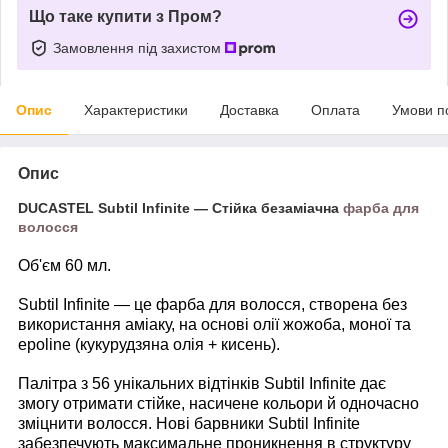
Що таке купити з Пром?
Замовлення під захистом
Опис
Характеристики
Доставка
Оплата
Умови п
Опис
DUCASTEL Subtil Infinite — Стійка безаміачна
фарба для
волосся
Об'єм 60 мл.
Subtil Infinite — це фарба для волосся, створена без
використання аміаку, на основі олії жожоба, моної та
epoline (кукурудзяна олія + кисень).
Палітра з 56 унікальних відтінків Subtil Infinite дає
змогу отримати стійке, насичене кольори й одночасно
зміцнити волосся. Нові барвники Subtil Infinite
забезпечують максимальне проникнення в структуру