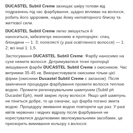
DUCASTEL Subtil Creme
захищає шкіру голови від
подразнень під час фарбування, щадно впливає на волосся,
робить його здоровим, надає йому неповторного блиску та
життєвої сили.
DUCASTEL Subtil Creme
легко змішується й
наноситься
,
забезпечує економію в пропорціях: спец
блондини — 1: 3; попелясті (у разі освітленого волосся) — 1:
2; всі інші 1: 1,5.
Застосування
DUCASTEL Subtil Creme
: Фарбу наносимо на
сухе немите волосся. Дотримуватися точні пропорції
змішування фарби
DUCASTEL Subtil Creme
з окисником. Час
витримки 35-45 хв. Використовувати окисники тільки цієї
фірми (окисники
Ducastel Subtil Creme
с запахом). Після
закінчення процедури фарбування промити волосся теплою
водою. Промити регенерувальним шампунем (Subtil ph
Ducastel Eph), який закриє луску волосся. Якщо цей шампунь
не піниться добре, то це означає, що фарба погано змита
водою. Процедуру змивання водою повторити ще раз. У разі
квітів червоних і мідних відразу після фарбування не
користуватися додатковими зволожувальними засобами, це
прискорить вимивання кольору з волосся.