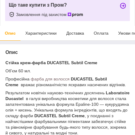
Що таке купити з Пром?
Замовлення під захистом
Опис
Характеристики
Доставка
Оплата
Умови п
Опис
Стійка крем-фарба
DUCASTEL Subtil Creme
Об'єм 60 мл.
Професійна
фарба для волосся
DUCASTEL Subtil
Creme
вражає різноманітністю яскравих насичених відтінків.
Результатом новітніх науково-технічних досягнень
Laboratoire
Ducastel
в галузі виробництва косметики для волосся стала
запатентована унікальна формула Epaline-100 — кукурудзяна
олія + кисень. Унікальна формула інгредієнтів, що входять до
складу фарби
DUCASTEL Subtil Creme
, у поєднанні з
найчистішими фарбувальними пігментами забезпечує стійке
та рівномірне фарбування будь-якого типу волосся, зокрема
й сивого, у натуральні та модні тони.