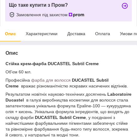
Що таке купити з Пром?
Замовлення під захистом
Опис
Характеристики
Доставка
Оплата
Умови п
Опис
Стійка крем-фарба
DUCASTEL Subtil Creme
Об'єм 60 мл.
Професійна
фарба для волосся
DUCASTEL Subtil
Creme
вражає різноманітністю яскравих насичених відтінків.
Результатом новітніх науково-технічних досягнень
Laboratoire
Ducastel
в галузі виробництва косметики для волосся стала
запатентована унікальна формула Epaline-100 — кукурудзяна
олія + кисень. Унікальна формула інгредієнтів, що входять до
складу фарби
DUCASTEL Subtil Creme
, у поєднанні з
найчистішими фарбувальними пігментами забезпечує стійке
та рівномірне фарбування будь-якого типу волосся, зокрема
й сивого, у натуральні та модні тони.