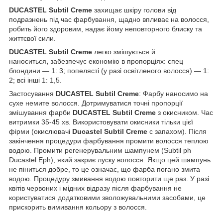
DUCASTEL Subtil Creme
захищає шкіру голови від
подразнень під час фарбування, щадно впливає на волосся,
робить його здоровим, надає йому неповторного блиску та
життєвої сили.
DUCASTEL Subtil Creme
легко змішується й
наноситься
,
забезпечує економію в пропорціях: спец
блондини — 1: 3; попелясті (у разі освітленого волосся) — 1:
2; всі інші 1: 1,5.
Застосування
DUCASTEL Subtil Creme
: Фарбу наносимо на
сухе немите волосся. Дотримуватися точні пропорції
змішування фарби
DUCASTEL Subtil Creme
з окисником. Час
витримки 35-45 хв. Використовувати окисники тільки цієї
фірми (окислювачі
Ducastel Subtil Creme
с запахом). Після
закінчення процедури фарбування промити волосся теплою
водою. Промити регенерувальним шампунем (Subtil ph
Ducastel Eph), який закриє луску волосся. Якщо цей шампунь
не піниться добре, то це означає, що фарба погано змита
водою. Процедуру змивання водою повторити ще раз. У разі
квітів червоних і мідних відразу після фарбування не
користуватися додатковими зволожувальними засобами, це
прискорить вимивання кольору з волосся.