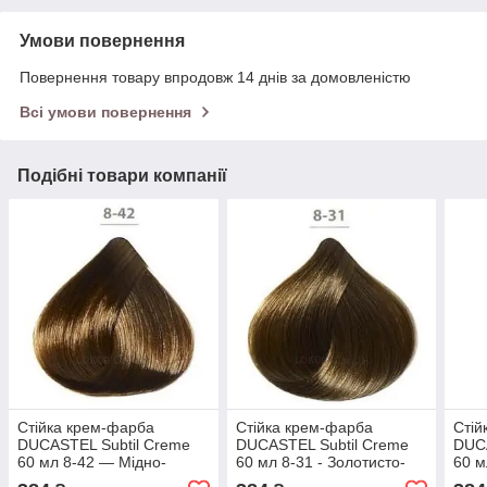
Умови повернення
Повернення товару впродовж 14 днів за домовленістю
Всі умови повернення
Подібні товари компанії
Стійка крем-фарба
Стійка крем-фарба
Стій
DUCASTEL Subtil Creme
DUCASTEL Subtil Creme
DUCA
60 мл 8-42 — Мідно-
60 мл 8-31 - Золотисто-
60 м
перламутровий світлий
попелястий світлий
дуже