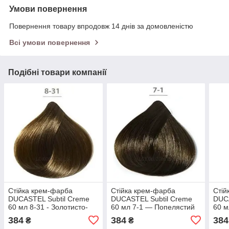
Умови повернення
Повернення товару впродовж 14 днів за домовленістю
Всі умови повернення
Подібні товари компанії
Стійка крем-фарба
Стійка крем-фарба
Стій
DUCASTEL Subtil Creme
DUCASTEL Subtil Creme
DUCA
60 мл 8-31 - Золотисто-
60 мл 7-1 — Попелястий
60 м
попелястий світлий
блондин
екст
384
384
384
₴
₴
блондин