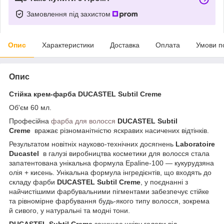
Замовлення під захистом
Опис
Характеристики
Доставка
Оплата
Умови п
Опис
Стійка крем-фарба
DUCASTEL Subtil Creme
Об'єм 60 мл.
Професійна
фарба для волосся
DUCASTEL Subtil
Creme
вражає різноманітністю яскравих насичених відтінків.
Результатом новітніх науково-технічних досягнень
Laboratoire
Ducastel
в галузі виробництва косметики для волосся стала
запатентована унікальна формула Epaline-100 — кукурудзяна
олія + кисень. Унікальна формула інгредієнтів, що входять до
складу фарби
DUCASTEL Subtil Creme
, у поєднанні з
найчистішими фарбувальними пігментами забезпечує стійке
та рівномірне фарбування будь-якого типу волосся, зокрема
й сивого, у натуральні та модні тони.
DUCASTEL Subtil Creme
захищає шкіру голови від