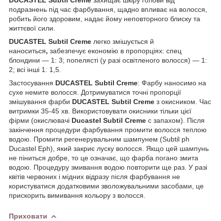
подразнень під час фарбування, щадно впливає на волосся,
робить його здоровим, надає йому неповторного блиску та
життєвої сили.
DUCASTEL Subtil Creme
легко змішується й
наноситься
,
забезпечує економію в пропорціях: спец
блондини — 1: 3; попелясті (у разі освітленого волосся) — 1:
2; всі інші 1: 1,5.
Застосування
DUCASTEL Subtil Creme
: Фарбу наносимо на
сухе немите волосся. Дотримуватися точні пропорції
змішування фарби
DUCASTEL Subtil Creme
з окисником. Час
витримки 35-45 хв. Використовувати окисники тільки цієї
фірми (окислювачі
Ducastel Subtil Creme
с запахом). Після
закінчення процедури фарбування промити волосся теплою
водою. Промити регенерувальним шампунем (Subtil ph
Ducastel Eph), який закриє луску волосся. Якщо цей шампунь
не піниться добре, то це означає, що фарба погано змита
водою. Процедуру змивання водою повторити ще раз. У разі
квітів червоних і мідних відразу після фарбування не
користуватися додатковими зволожувальними засобами, це
прискорить вимивання кольору з волосся.
Приховати