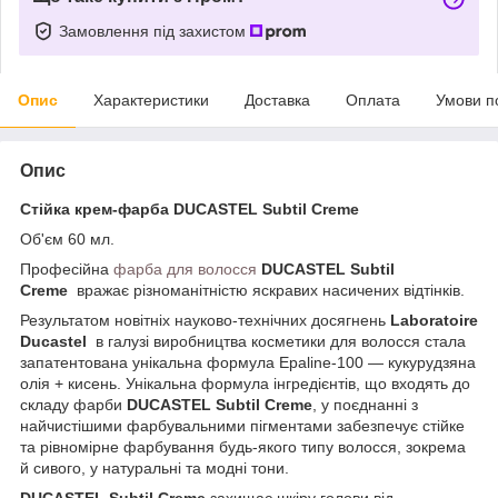
Замовлення під захистом
Опис
Характеристики
Доставка
Оплата
Умови п
Опис
Стійка крем-фарба
DUCASTEL Subtil Creme
Об'єм 60 мл.
Професійна
фарба для волосся
DUCASTEL Subtil
Creme
вражає різноманітністю яскравих насичених відтінків.
Результатом новітніх науково-технічних досягнень
Laboratoire
Ducastel
в галузі виробництва косметики для волосся стала
запатентована унікальна формула Epaline-100 — кукурудзяна
олія + кисень. Унікальна формула інгредієнтів, що входять до
складу фарби
DUCASTEL Subtil Creme
, у поєднанні з
найчистішими фарбувальними пігментами забезпечує стійке
та рівномірне фарбування будь-якого типу волосся, зокрема
й сивого, у натуральні та модні тони.
DUCASTEL Subtil Creme
захищає шкіру голови від