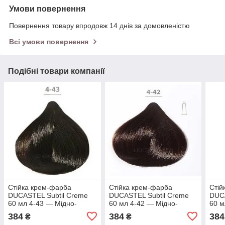
Умови повернення
Повернення товару впродовж 14 днів за домовленістю
Всі умови повернення
Подібні товари компанії
Стійка крем-фарба
Стійка крем-фарба
Стій
DUCASTEL Subtil Creme
DUCASTEL Subtil Creme
DUCA
60 мл 4-43 — Мідно-
60 мл 4-42 — Мідно-
60 м
золотистий шатен
фіолетовий шатен
маха
384
384
384
₴
₴