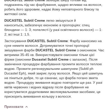
подразнень під час фарбування, щадно впливає на волосся,
робить його здоровим, надає йому неповторного блиску та
життєвої сили.
DUCASTEL Subtil Creme
легко змішується й
наноситься
,
забезпечує економію в пропорціях: спец
блондини — 1: 3; попелясті (у разі освітленого волосся) — 1:
2; всі інші 1: 1,5.
Застосування
DUCASTEL Subtil Creme
: Фарбу наносимо на
сухе немите волосся. Дотримуватися точні пропорції
змішування фарби
DUCASTEL Subtil Creme
з окисником. Час
витримки 35-45 хв. Використовувати окисники тільки цієї
фірми (окисники
Ducastel Subtil Creme
с запахом). Після
закінчення процедури фарбування промити волосся теплою
водою. Промити регенерувальним шампунем (Subtil ph
Ducastel Eph), який закриє луску волосся. Якщо цей шампунь
не піниться добре, то це означає, що фарба погано змита
водою. Процедуру змивання водою повторити ще раз. У разі
квітів червоних і мідних відразу після фарбування не
користуватися додатковими зволожувальними засобами, це
прискорить вимивання кольору з волосся.
Приховати