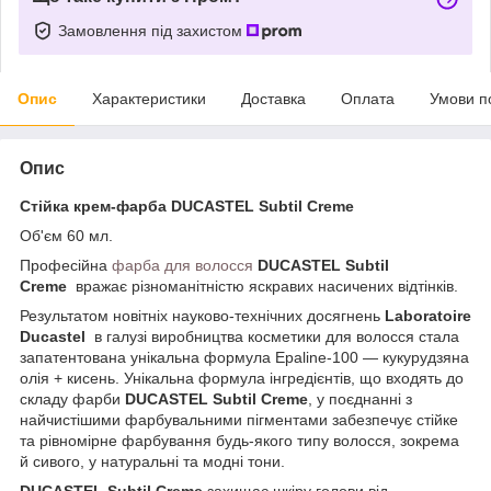
Замовлення під захистом
Опис
Характеристики
Доставка
Оплата
Умови п
Опис
Стійка крем-фарба
DUCASTEL Subtil Creme
Об'єм 60 мл.
Професійна
фарба для волосся
DUCASTEL Subtil
Creme
вражає різноманітністю яскравих насичених відтінків.
Результатом новітніх науково-технічних досягнень
Laboratoire
Ducastel
в галузі виробництва косметики для волосся стала
запатентована унікальна формула Epaline-100 — кукурудзяна
олія + кисень. Унікальна формула інгредієнтів, що входять до
складу фарби
DUCASTEL Subtil Creme
, у поєднанні з
найчистішими фарбувальними пігментами забезпечує стійке
та рівномірне фарбування будь-якого типу волосся, зокрема
й сивого, у натуральні та модні тони.
DUCASTEL Subtil Creme
захищає шкіру голови від