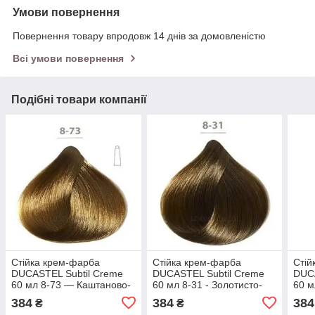
Умови повернення
Повернення товару впродовж 14 днів за домовленістю
Всі умови повернення
Подібні товари компанії
Стійка крем-фарба
Стійка крем-фарба
Стій
DUCASTEL Subtil Creme
DUCASTEL Subtil Creme
DUCA
60 мл 8-73 — Каштаново-
60 мл 8-31 - Золотисто-
60 м
золотистий світлий
попелястий світлий
дуже
384
384
384
₴
₴
блондин
блондин