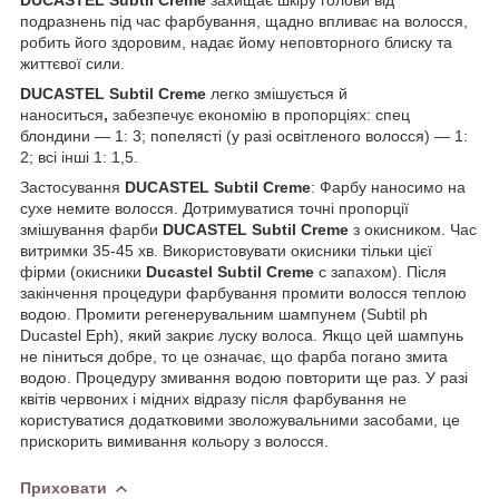
подразнень під час фарбування, щадно впливає на волосся,
робить його здоровим, надає йому неповторного блиску та
життєвої сили.
DUCASTEL Subtil Creme
легко змішується й
наноситься
,
забезпечує економію в пропорціях: спец
блондини — 1: 3; попелясті (у разі освітленого волосся) — 1:
2; всі інші 1: 1,5.
Застосування
DUCASTEL Subtil Creme
: Фарбу наносимо на
сухе немите волосся. Дотримуватися точні пропорції
змішування фарби
DUCASTEL Subtil Creme
з окисником. Час
витримки 35-45 хв. Використовувати окисники тільки цієї
фірми (окисники
Ducastel Subtil Creme
с запахом). Після
закінчення процедури фарбування промити волосся теплою
водою. Промити регенерувальним шампунем (Subtil ph
Ducastel Eph), який закриє луску волоса. Якщо цей шампунь
не піниться добре, то це означає, що фарба погано змита
водою. Процедуру змивання водою повторити ще раз. У разі
квітів червоних і мідних відразу після фарбування не
користуватися додатковими зволожувальними засобами, це
прискорить вимивання кольору з волосся.
Приховати