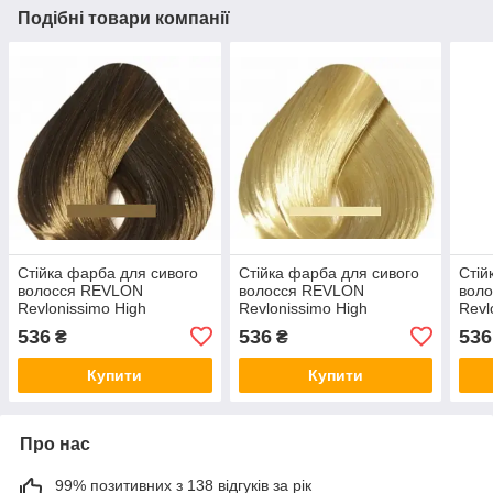
Подібні товари компанії
Стійка фарба для сивого
Стійка фарба для сивого
Стій
волосся REVLON
волосся REVLON
вол
Revlonissimo High
Revlonissimo High
Revl
Coverage 60 мл 6 —
Coverage 60 мл 9 — Дуже
Cove
536
536
536
₴
₴
Темний блондин
світлий блондин
Бур
Купити
Купити
Про нас
99% позитивних з 138 відгуків за рік