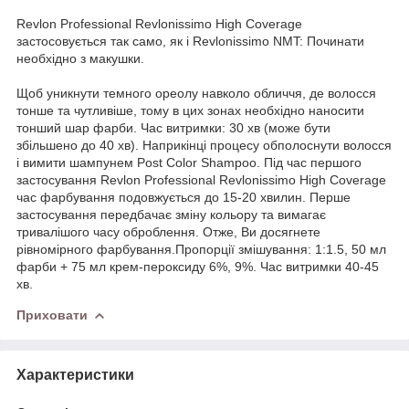
Revlon Professional Revlonissimo High Coverage
застосовується так само, як і Revlonissimo NMT: Починати
необхідно з макушки.
Щоб уникнути темного ореолу навколо обличчя, де волосся
тонше та чутливіше, тому в цих зонах необхідно наносити
тонший шар фарби. Час витримки: 30 хв (може бути
збільшено до 40 хв). Наприкінці процесу обполоснути волосся
і вимити шампунем Post Color Shampoo. Під час першого
застосування Revlon Professional Revlonissimo High Coverage
час фарбування подовжується до 15-20 хвилин. Перше
застосування передбачає зміну кольору та вимагає
тривалішого часу оброблення. Отже, Ви досягнете
рівномірного фарбування.Пропорції змішування: 1:1.5, 50 мл
фарби + 75 мл крем-пероксиду 6%, 9%. Час витримки 40-45
хв.
Приховати
Характеристики