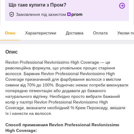
Що таке купити з Пром?
Замовлення під захистом
Опис
Характеристики
Доставка
Оплата
Умови п
Опис
Revlon Professional Revlonissimo High Coverage — це
революційна формула, що уповільнює процес старіння
волосся. Барвник Revlon Professional Revlonissimo High
Coverage призначений для фарбування волосся з вмістом
сивини від 70% до 100%. Водночас немає потреби виконувати
попередню пігментацію або додавати до бажаного
натурального відтінку. Необхідно просто вибрати бажаний
колір у палітрі Revlon Professional Revlonissimo High
Coverage, визначити необхідний % Крем Пероксиду, змішати
їх і нанести на волосся.
Способ применения Revlon Professional Revlonissimo
High Coverage: