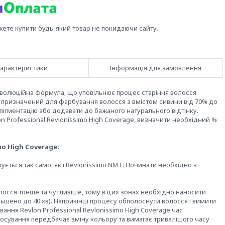
жете купити будь-який товар не покидаючи сайту.
арактеристики
Інформація для замовлення
революційна формула, що уповільнює процес старіння волосся.
ge призначений для фарбування волосся з вмістом сивини від 70% до
ігментацію або додавати до бажаного натурального відтінку.
on Professional Revlonissimo High Coverage, визначити необхідний %
mo High Coverage:
вується так само, як і Revlonissimo NMT: Починати необхідно з
осся тонше та чутливіше, тому в цих зонах необхідно наносити
льшено до 40 хв). Наприкінці процесу обполоснути волосся і вимити
ання Revlon Professional Revlonissimo High Coverage час
осування передбачає зміну кольору та вимагає тривалішого часу