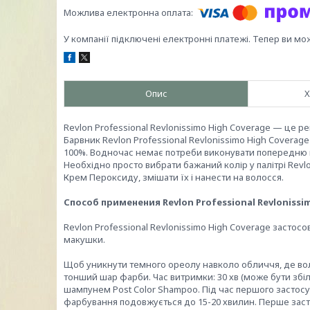
У компанії підключені електронні платежі. Тепер ви мо
Опис
Х
Revlon Professional Revlonissimo High Coverage — це 
Барвник Revlon Professional Revlonissimo High Covera
100%. Водночас немає потреби виконувати попередню п
Необхідно просто вибрати бажаний колір у палітрі Revl
Крем Пероксиду, змішати їх і нанести на волосся.
Способ применения Revlon Professional Revlonissi
Revlon Professional Revlonissimo High Coverage застосо
макушки.
Щоб уникнути темного ореолу навколо обличчя, де вол
тонший шар фарби. Час витримки: 30 хв (може бути збі
шампунем Post Color Shampoo. Під час першого застосув
фарбування подовжується до 15-20 хвилин. Перше заст