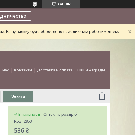
Кошик
удничество
дний. Вашу заявку буде оброблено найближчим робочим днем.
О нас
Контакты
Доставка и оплата
Наши награды
Знайти
В наявності
Оптом і в роздріб
Код:
2853
536 ₴