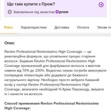
Що таке купити з Пром?
Замовлення під захистом
Опис
Характеристики
Доставка
Оплата
Умови п
Опис
Revlon Professional Revlonissimo High Coverage — це
революційна формула, що уповільнює процес старіння
волосся. Барвник Revlon Professional Revlonissimo High
Coverage призначений для фарбування волосся з вмістом
сивини від 70% до 100%. Водночас немає потреби виконувати
попередню пігментацію або додавати до бажаного
натурального відтінку. Необхідно просто вибрати бажаний
колір у палітрі Revlon Professional Revlonissimo High
Coverage, визначити необхідний % Крем Пероксиду, змішати
їх і нанести на волосся.
Способ применения Revlon Professional Revlonissimo
High Coverage: