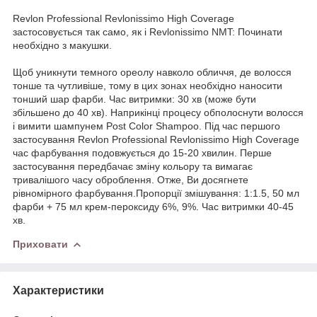
Revlon Professional Revlonissimo High Coverage
застосовується так само, як і Revlonissimo NMT: Починати
необхідно з макушки.
Щоб уникнути темного ореолу навколо обличчя, де волосся
тонше та чутливіше, тому в цих зонах необхідно наносити
тонший шар фарби. Час витримки: 30 хв (може бути
збільшено до 40 хв). Наприкінці процесу обполоснути волосся
і вимити шампунем Post Color Shampoo. Під час першого
застосування Revlon Professional Revlonissimo High Coverage
час фарбування подовжується до 15-20 хвилин. Перше
застосування передбачає зміну кольору та вимагає
тривалішого часу оброблення. Отже, Ви досягнете
рівномірного фарбування.Пропорції змішування: 1:1.5, 50 мл
фарби + 75 мл крем-пероксиду 6%, 9%. Час витримки 40-45
хв.
Приховати
Характеристики