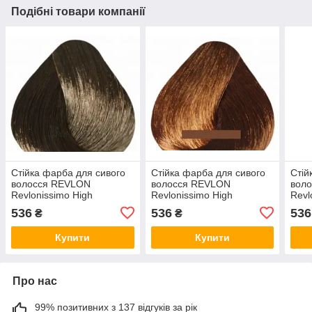
Подібні товари компанії
Стійка фарба для сивого
Стійка фарба для сивого
Стій
волосся REVLON
волосся REVLON
вол
Revlonissimo High
Revlonissimo High
Revl
Coverage 60 мл 8.12 —
Coverage 60 мл 6.34 —
Cove
536
536
536
₴
₴
Холодний світлий блондин
Темно-коричневий
Світ
блондин
кори
Купити
Купити
Про нас
99% позитивних з 137 відгуків за рік