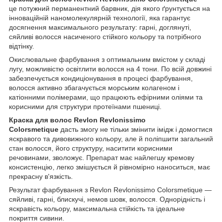
це потужний перманентний барвник, дія якого ґрунтується на
інноваційній наномолекулярній технології, яка гарантує
досягнення максимального результату: гарні, доглянуті,
сяйливі волосся насиченого стійкого кольору та потрібного
відтінку.
Окислювальне фарбування з оптимальним вмістом у складі
лугу, можливістю освітлити волосся на 4 тони. По всій довжині
забезпечується кондиціонування в процесі фарбування,
волосся активно збагачується морським колагеном і
катіонними полімерами, що працюють ефірними оліями та
корисними для структури протеїнами пшениці.
Краска для волос Revlon Revlonissimo
Colorsmetique
дасть змогу не тільки змінити імідж і домогтися
яскравого та дивовижного кольору, але й поліпшити загальний
стан волосся, його структуру, наситити корисними
речовинами, зволожує. Препарат має найлегшу кремову
консистенцію, легко змішується й рівномірно наноситься, має
прекрасну в'язкість.
Результат фарбування з Revlon Revlonissimo Colorsmetique —
сяйливі, гарні, блискучі, немов шовк, волосся. Однорідність і
яскравість кольору, максимальна стійкість та ідеальне
покриття сивини.