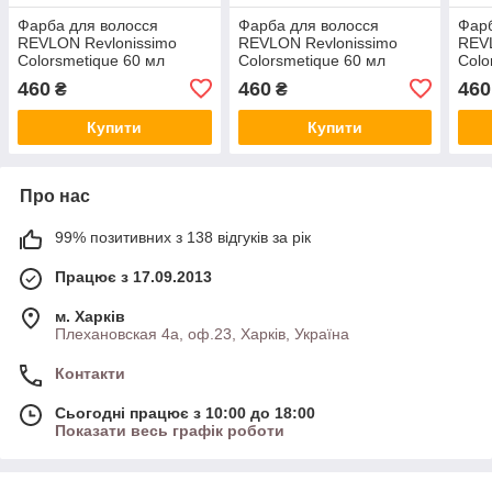
Фарба для волосся
Фарба для волосся
Фарб
REVLON Revlonissimo
REVLON Revlonissimo
REVL
Colorsmetique 60 мл
Colorsmetique 60 мл
Colo
No7.13 Середній бежевий
No8.23 Світлий перлинно-
No8.
460
460
460
₴
₴
блонд
бежевий блонд
Купити
Купити
Про нас
99% позитивних з 138 відгуків за рік
Працює з 17.09.2013
м. Харків
Плехановская 4а, оф.23, Харків, Україна
Контакти
Сьогодні працює з 10:00 до 18:00
Показати весь графік роботи