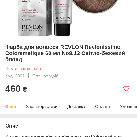
Фарба для волосся REVLON Revlonissimo
Colorsmetique 60 мл No8.13 Світло-бежевий
блонд
Немає в наявності
Код: 2861
Опт і роздріб
460
₴
Опис
Характеристики
Доставка
Оплата
Умови п
Опис
Краска для волос Revlon Revlonissimo Colorsmetique
—