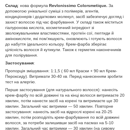
Склад
: нова формула
Revlonissimo Colorsmetique.
За
допомогою унікальної суміші з полімерів, агентів,
кондиціонерів і додаткових молекул, засіб забезпечує догляд і
захист волоссю під час фарбування. У складі також міститься
гіалуронова кислота, косметичний інгредієнт зі
зволожувальними властивостями, протеїн сої, пептиди й
амінокислоти, які пом'якшують, оновлюють і готують волосся
до набуття ідеального кольору. Крем-фарба зберігає
цілісність волосся й кутикули. Також є герметик наконечників
для полірування.
Застосування
:
Пропорція змішування: 1:1,5 ( 60 мл Краски + 90 мл Крем-
Пероксиду). Витримати 30-40 хв. Перед нанесенням зробити
тест на алергію.
Перше застосування (для натурального волосся): нанесіть
крем-фарбу по всій довжині та на кінці волосся витримаєте 20
хвилин, потім нанести засіб на корені та витримаєте ще 30
хвилин. Загальний час витримки — 50 хвилин. Повторне
застосування: нанесіть засіб на відрослі корені на 20-25
хвилин, потім розподіліть крем-фарбування по всій довжині
волосся, за потреби залишивши засіб на пасмах на 5-10
хвилин. Загальний час витримки — 30 хвилин (на сивому