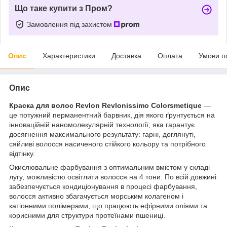
Що таке купити з Пром?
Замовлення під захистом
Опис
Характеристики
Доставка
Оплата
Умови п
Опис
Краска для волос Revlon Revlonissimo Colorsmetique
—
це потужний перманентний барвник, дія якого ґрунтується на
інноваційній наномолекулярній технології, яка гарантує
досягнення максимального результату: гарні, доглянуті,
сяйливі волосся насиченого стійкого кольору та потрібного
відтінку.
Окислювальне фарбування з оптимальним вмістом у складі
лугу, можливістю освітлити волосся на 4 тони. По всій довжині
забезпечується кондиціонування в процесі фарбування,
волосся активно збагачується морським колагеном і
катіонними полімерами, що працюють ефірними оліями та
корисними для структури протеїнами пшениці.