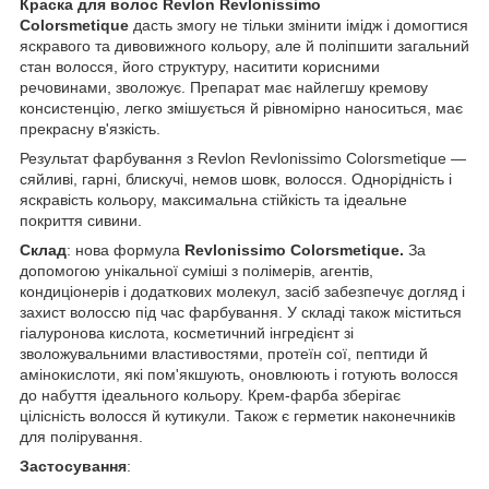
Краска для волос Revlon Revlonissimo
Colorsmetique
дасть змогу не тільки змінити імідж і домогтися
яскравого та дивовижного кольору, але й поліпшити загальний
стан волосся, його структуру, наситити корисними
речовинами, зволожує. Препарат має найлегшу кремову
консистенцію, легко змішується й рівномірно наноситься, має
прекрасну в'язкість.
Результат фарбування з Revlon Revlonissimo Colorsmetique —
сяйливі, гарні, блискучі, немов шовк, волосся. Однорідність і
яскравість кольору, максимальна стійкість та ідеальне
покриття сивини.
Склад
: нова формула
Revlonissimo Colorsmetique.
За
допомогою унікальної суміші з полімерів, агентів,
кондиціонерів і додаткових молекул, засіб забезпечує догляд і
захист волоссю під час фарбування. У складі також міститься
гіалуронова кислота, косметичний інгредієнт зі
зволожувальними властивостями, протеїн сої, пептиди й
амінокислоти, які пом'якшують, оновлюють і готують волосся
до набуття ідеального кольору. Крем-фарба зберігає
цілісність волосся й кутикули. Також є герметик наконечників
для полірування.
Застосування
: