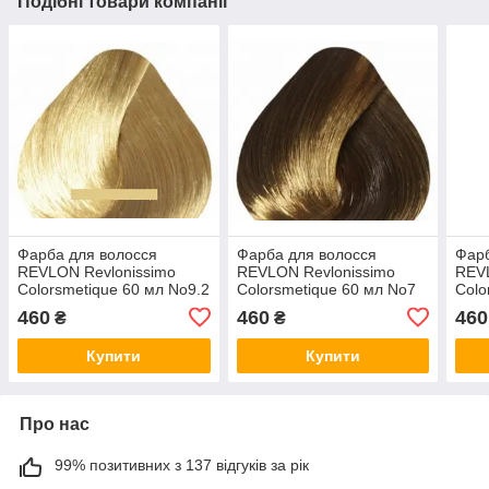
Подібні товари компанії
Фарба для волосся
Фарба для волосся
Фарб
REVLON Revlonissimo
REVLON Revlonissimo
REVL
Colorsmetique 60 мл No9.2
Colorsmetique 60 мл No7
Colo
Дуже Світлий Блондин
Блондин
No8.
460
460
460
₴
₴
Переливається
Пер
Купити
Купити
Про нас
99% позитивних з 137 відгуків за рік