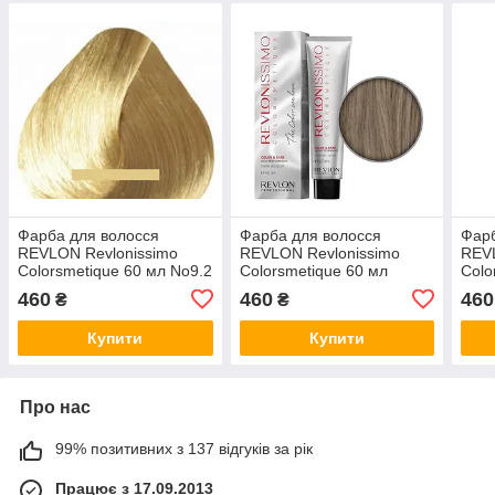
Фарба для волосся
Фарба для волосся
Фарб
REVLON Revlonissimo
REVLON Revlonissimo
REVL
Colorsmetique 60 мл No9.2
Colorsmetique 60 мл
Colo
Дуже Світлий Блондин
No7.13 Середній бежевий
No66
460
460
460
₴
₴
Переливається
блонд
наси
Купити
Купити
Про нас
99% позитивних з 137 відгуків за рік
Працює з 17.09.2013