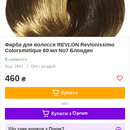
Фарба для волосся REVLON Revlonissimo
Colorsmetique 60 мл No7 Блондин
В наявності
Код: 2861
Опт і роздріб
460
₴
Купити
або
Купити з
Що таке купити з Пром?