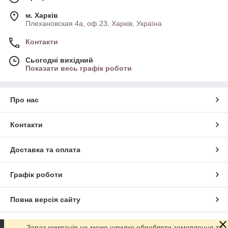
м. Харків
Плехановская 4а, оф.23, Харків, Україна
Контакти
Сьогодні вихідний
Показати весь графік роботи
Про нас
Контакти
Доставка та оплата
Графік роботи
Повна версія сайту
Сайт створено на маркетплейсі
Prom.ua
Зараз компанія не може швидко обробляти замовлення та