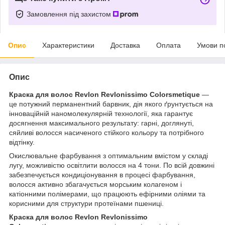
Замовлення під захистом
Опис
Характеристики
Доставка
Оплата
Умови п
Опис
Краска для волос Revlon Revlonissimo Colorsmetique
—
це потужний перманентний барвник, дія якого ґрунтується на
інноваційній наномолекулярній технології, яка гарантує
досягнення максимального результату: гарні, доглянуті,
сяйливі волосся насиченого стійкого кольору та потрібного
відтінку.
Окислювальне фарбування з оптимальним вмістом у складі
лугу, можливістю освітлити волосся на 4 тони. По всій довжині
забезпечується кондиціонування в процесі фарбування,
волосся активно збагачується морським колагеном і
катіонними полімерами, що працюють ефірними оліями та
корисними для структури протеїнами пшениці.
Краска для волос Revlon Revlonissimo