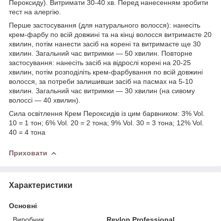
Пероксиду). Витримати 30-40 хв. Перед нанесенням зробити
тест на алергію.
Перше застосування (для натурального волосся): нанесіть
крем-фарбу по всій довжині та на кінці волосся витримаєте 20
хвилин, потім нанести засіб на корені та витримаєте ще 30
хвилин. Загальний час витримки — 50 хвилин. Повторне
застосування: нанесіть засіб на відрослі корені на 20-25
хвилин, потім розподіліть крем-фарбування по всій довжині
волосся, за потреби залишивши засіб на пасмах на 5-10
хвилин. Загальний час витримки — 30 хвилин (на сивому
волоссі — 40 хвилин).
Сила освітлення Крем Пероксидів із цим барвником: 3% Vol.
10 = 1 тон; 6% Vol. 20 = 2 тона; 9% Vol. 30 = 3 тона; 12% Vol.
40 = 4 тона
Приховати
Характеристики
Основні
Виробник
Revlon Professional