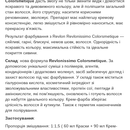
Colorsmetique
дасть змогу не тільки змінити імідж і домогтися
яскравого та дивовижного кольору, але й поліпшити загальний
стан волосся, його структуру, наситити корисними
речовинами, зволожує. Препарат має найлегшу кремову
консистенцію, легко змішується й рівномірно наноситься, має
прекрасну в'язкість.
Результат фарбування з Revlon Revlonissimo Colorsmetique —
сяйливі, гарні, блискучі, немов шовк, волосся. Однорідність і
яскравість кольору, максимальна стійкість та ідеальне
покриття сивини.
Склад
: нова формула
Revlonissimo Colorsmetique.
За
допомогою унікальної суміші з полімерів, агентів,
кондиціонерів і додаткових молекул, засіб забезпечує догляд і
захист волоссю під час фарбування. У складі також міститься
гіалуронова кислота, косметичний інгредієнт зі
зволожувальними властивостями, протеїн сої, пептиди й
амінокислоти, які пом'якшують, оновлюють і готують волосся
до набуття ідеального кольору. Крем-фарба зберігає
цілісність волосся й кутикули. Також є герметик наконечників
для полірування.
Застосування
:
Пропорція змішування: 1:1,5 ( 60 мл Краски + 90 мл Крем-