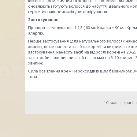
кислота, косметичний інгредієнт зі зволожувальними вл
оновлюють і готують волосся до набуття ідеального кол
герметик наконечників для полірування.
Застосування
:
Пропорція змішування: 1:1,5 ( 60 мл Краски + 90 мл Кр
алергію.
Перше застосування (для натурального волосся): нанесі
хвилин, потім нанести засіб на корені та витримаєте щ
застосування: нанесіть засіб на відрослі корені на 20-
за потреби залишивши засіб на пасмах на 5-10 хвилин.
хвилин).
Сила освітлення Крем Пероксидів із цим барвником: 3% Vol. 
тона