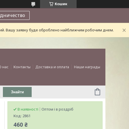
Кошик
удничество
дний. Вашу заявку буде оброблено найближчим робочим днем.
О нас
Контакты
Доставка и оплата
Наши награды
Знайти
В наявності
Оптом і в роздріб
Код:
2861
460 ₴