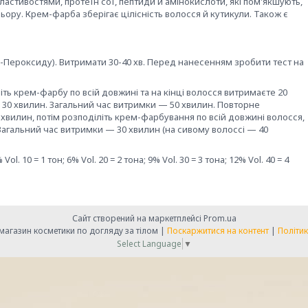
астивостями, протеїн сої, пептиди й амінокислоти, які пом'якшують,
ьору. Крем-фарба зберігає цілісність волосся й кутикули. Також є
ем-Пероксиду). Витримати 30-40 хв. Перед нанесенням зробити тест на
ть крем-фарбу по всій довжині та на кінці волосся витримаєте 20
е 30 хвилин. Загальний час витримки — 50 хвилин. Повторне
25 хвилин, потім розподіліть крем-фарбування по всій довжині волосся,
 Загальний час витримки — 30 хвилин (на сивому волоссі — 40
10 = 1 тон; 6% Vol. 20 = 2 тона; 9% Vol. 30 = 3 тона; 12% Vol. 40 = 4
Сайт створений на маркетплейсі
Prom.ua
" Справа в красі" -магазин косметики по догляду за тілом |
Поскаржитися на контент
|
Політик
Select Language
▼