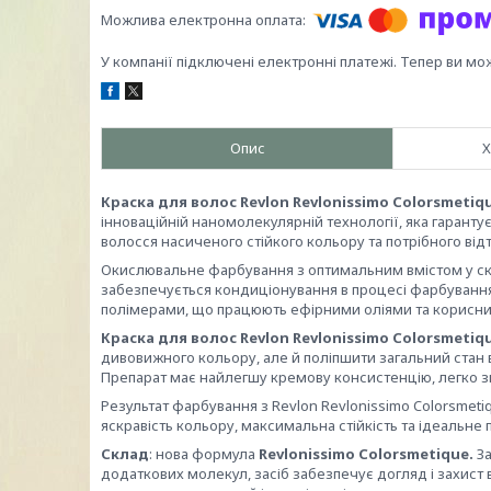
У компанії підключені електронні платежі. Тепер ви мо
Опис
Х
Краска для волос Revlon Revlonissimo Colorsmetiq
інноваційній наномолекулярній технології, яка гарантує
волосся насиченого стійкого кольору та потрібного відт
Окислювальне фарбування з оптимальним вмістом у скла
забезпечується кондиціонування в процесі фарбування
полімерами, що працюють ефірними оліями та корисни
Краска для волос Revlon Revlonissimo Colorsmetiq
дивовижного кольору, але й поліпшити загальний стан 
Препарат має найлегшу кремову консистенцію, легко зм
Результат фарбування з Revlon Revlonissimo Colorsmetiq
яскравість кольору, максимальна стійкість та ідеальне 
Склад
: нова формула
Revlonissimo Colorsmetique.
За
додаткових молекул, засіб забезпечує догляд і захист 