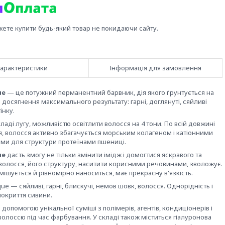
жете купити будь-який товар не покидаючи сайту.
арактеристики
Інформація для замовлення
ue
— це потужний перманентний барвник, дія якого ґрунтується на
 досягнення максимального результату: гарні, доглянуті, сяйливі
інку.
ді лугу, можливістю освітлити волосся на 4 тони. По всій довжині
, волосся активно збагачується морським колагеном і катіонними
ми для структури протеїнами пшениці.
ue
дасть змогу не тільки змінити імідж і домогтися яскравого та
волосся, його структуру, наситити корисними речовинами, зволожує.
ішується й рівномірно наноситься, має прекрасну в'язкість.
ue — сяйливі, гарні, блискучі, немов шовк, волосся. Однорідність і
покриття сивини.
 допомогою унікальної суміші з полімерів, агентів, кондиціонерів і
волоссю під час фарбування. У складі також міститься гіалуронова