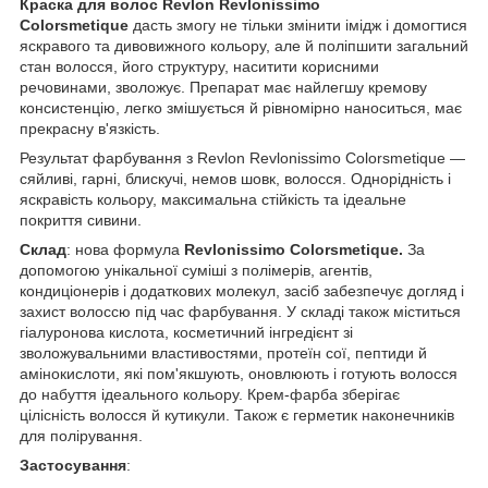
Краска для волос Revlon Revlonissimo
Colorsmetique
дасть змогу не тільки змінити імідж і домогтися
яскравого та дивовижного кольору, але й поліпшити загальний
стан волосся, його структуру, наситити корисними
речовинами, зволожує. Препарат має найлегшу кремову
консистенцію, легко змішується й рівномірно наноситься, має
прекрасну в'язкість.
Результат фарбування з Revlon Revlonissimo Colorsmetique —
сяйливі, гарні, блискучі, немов шовк, волосся. Однорідність і
яскравість кольору, максимальна стійкість та ідеальне
покриття сивини.
Склад
: нова формула
Revlonissimo Colorsmetique.
За
допомогою унікальної суміші з полімерів, агентів,
кондиціонерів і додаткових молекул, засіб забезпечує догляд і
захист волоссю під час фарбування. У складі також міститься
гіалуронова кислота, косметичний інгредієнт зі
зволожувальними властивостями, протеїн сої, пептиди й
амінокислоти, які пом'якшують, оновлюють і готують волосся
до набуття ідеального кольору. Крем-фарба зберігає
цілісність волосся й кутикули. Також є герметик наконечників
для полірування.
Застосування
: