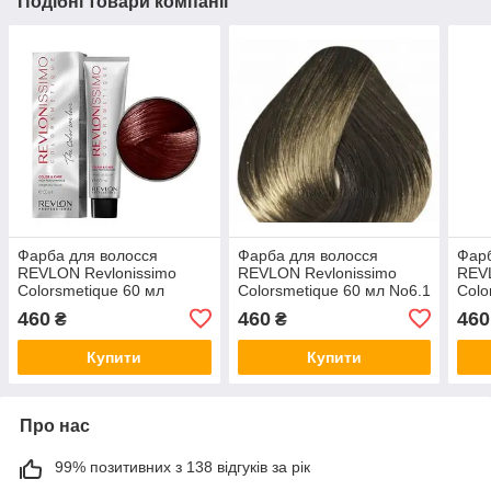
Подібні товари компанії
Фарба для волосся
Фарба для волосся
Фарб
REVLON Revlonissimo
REVLON Revlonissimo
REVL
Colorsmetique 60 мл
Colorsmetique 60 мл No6.1
Colo
No4.15 Коричневий
Темно-попелястий Блонд
No55
460
460
460
₴
₴
Попелястий Махагон
мідн
Купити
Купити
Про нас
99% позитивних з 138 відгуків за рік