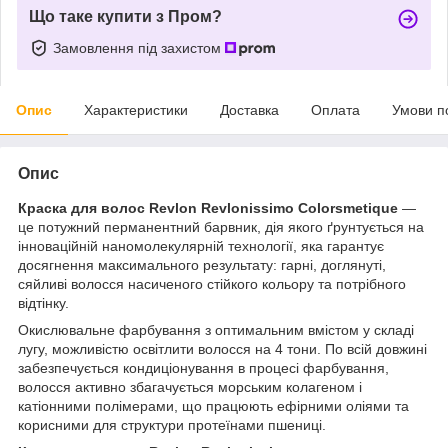
Що таке купити з Пром?
Замовлення під захистом
Опис
Характеристики
Доставка
Оплата
Умови п
Опис
Краска для волос Revlon Revlonissimo Colorsmetique
—
це потужний перманентний барвник, дія якого ґрунтується на
інноваційній наномолекулярній технології, яка гарантує
досягнення максимального результату: гарні, доглянуті,
сяйливі волосся насиченого стійкого кольору та потрібного
відтінку.
Окислювальне фарбування з оптимальним вмістом у складі
лугу, можливістю освітлити волосся на 4 тони. По всій довжині
забезпечується кондиціонування в процесі фарбування,
волосся активно збагачується морським колагеном і
катіонними полімерами, що працюють ефірними оліями та
корисними для структури протеїнами пшениці.