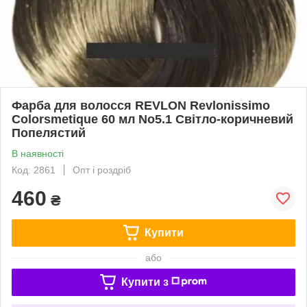
Фарба для волосся REVLON Revlonissimo
Colorsmetique 60 мл No5.1 Світло-коричневий
Попелястий
В наявності
Код: 2861
Опт і роздріб
460
₴
Купити
або
Купити з