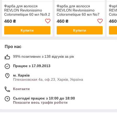
Фарба для волосся
Фарба для волосся
Фарб
REVLON Revlonissimo
REVLON Revlonissimo
REVL
Colorsmetique 60 мл No9.2
Colorsmetique 60 мл No7
Colo
Дуже Світлий Блондин
Блондин
No7.
460
460
460
₴
₴
Переливається
бло
Купити
Купити
Про нас
99% позитивних з 138 відгуків за рік
Працює з 17.09.2013
м. Харків
Плехановская 4а, оф.23, Харків, Україна
Контакти
Сьогодні працює з 10:00 до 18:00
Показати весь графік роботи