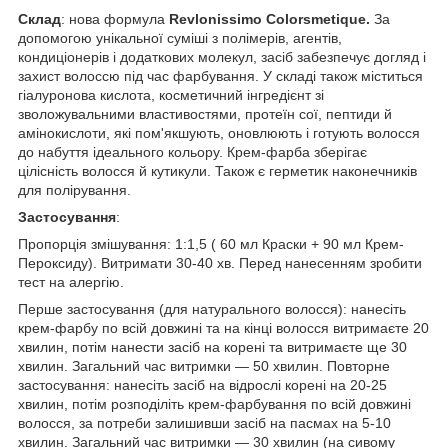
Склад
: нова формула
Revlonissimo Colorsmetique.
За
допомогою унікальної суміші з полімерів, агентів,
кондиціонерів і додаткових молекул, засіб забезпечує догляд і
захист волоссю під час фарбування. У складі також міститься
гіалуронова кислота, косметичний інгредієнт зі
зволожувальними властивостями, протеїн сої, пептиди й
амінокислоти, які пом'якшують, оновлюють і готують волосся
до набуття ідеального кольору. Крем-фарба зберігає
цілісність волосся й кутикули. Також є герметик наконечників
для полірування.
Застосування
:
Пропорція змішування: 1:1,5 ( 60 мл Краски + 90 мл Крем-
Пероксиду). Витримати 30-40 хв. Перед нанесенням зробити
тест на алергію.
Перше застосування (для натурального волосся): нанесіть
крем-фарбу по всій довжині та на кінці волосся витримаєте 20
хвилин, потім нанести засіб на корені та витримаєте ще 30
хвилин. Загальний час витримки — 50 хвилин. Повторне
застосування: нанесіть засіб на відрослі корені на 20-25
хвилин, потім розподіліть крем-фарбування по всій довжині
волосся, за потреби залишивши засіб на пасмах на 5-10
хвилин. Загальний час витримки — 30 хвилин (на сивому