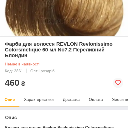
Фарба для волосся REVLON Revlonissimo
Colorsmetique 60 мл No7.2 Переливний
Блондин
Немає в наявності
Код: 2861
Опт і роздріб
460
₴
Опис
Характеристики
Доставка
Оплата
Умови п
Опис
Краска для волос Revlon Revlonissimo Colorsmetique
—