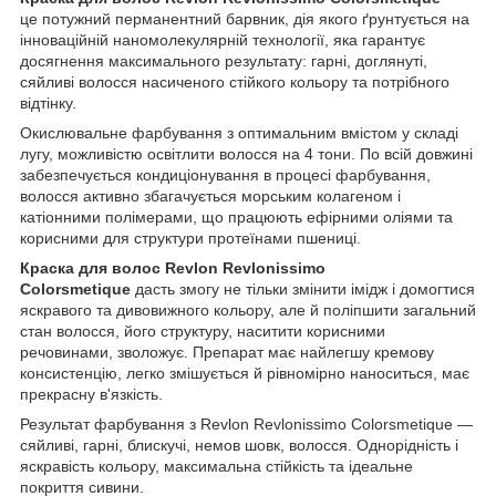
це потужний перманентний барвник, дія якого ґрунтується на
інноваційній наномолекулярній технології, яка гарантує
досягнення максимального результату: гарні, доглянуті,
сяйливі волосся насиченого стійкого кольору та потрібного
відтінку.
Окислювальне фарбування з оптимальним вмістом у складі
лугу, можливістю освітлити волосся на 4 тони. По всій довжині
забезпечується кондиціонування в процесі фарбування,
волосся активно збагачується морським колагеном і
катіонними полімерами, що працюють ефірними оліями та
корисними для структури протеїнами пшениці.
Краска для волос Revlon Revlonissimo
Colorsmetique
дасть змогу не тільки змінити імідж і домогтися
яскравого та дивовижного кольору, але й поліпшити загальний
стан волосся, його структуру, наситити корисними
речовинами, зволожує. Препарат має найлегшу кремову
консистенцію, легко змішується й рівномірно наноситься, має
прекрасну в'язкість.
Результат фарбування з Revlon Revlonissimo Colorsmetique —
сяйливі, гарні, блискучі, немов шовк, волосся. Однорідність і
яскравість кольору, максимальна стійкість та ідеальне
покриття сивини.