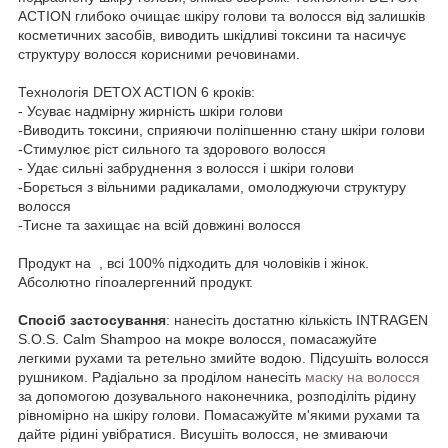
ACTION глибоко очищає шкіру голови та волосся від залишків
косметичних засобів, виводить шкідливі токсини та насичує
структуру волосся корисними речовинами.
Технологія DETOX ACTION 6 кроків:
- Усуває надмірну жирність шкіри голови
-Виводить токсини, сприяючи поліпшенню стану шкіри голови
-Стимулює ріст сильного та здорового волосся
- Удає сильні забруднення з волосся і шкіри голови
-Борється з вільними радикалами, омолоджуючи структуру
волосся
-Тисне та захищає на всій довжині волосся
Продукт на , всі 100% підходить для чоловіків і жінок.
Абсолютно гіпоалергенний продукт.
Спосіб застосування
: нанесіть достатню кількість ІNTRAGEN
S.O.S. Calm Shampoo на мокре волосся, помасажуйте
легкими рухами та ретельно змийте водою. Підсушіть волосся
рушником. Радіально за проділом нанесіть
маску на волосся
за допомогою дозувального наконечника, розподіліть рідину
рівномірно на шкіру голови. Помасажуйте м'якими рухами та
дайте рідині увібратися. Висушіть волосся, не змиваючи