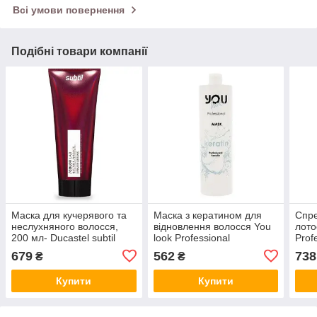
Всі умови повернення
Подібні товари компанії
Маска для кучерявого та
Маска з кератином для
Спре
неслухняного волосся,
відновлення волосся You
лото
200 мл- Ducastel subtil
look Professional
Prof
Color Lab
Mask1000 мл
One 
679
562
738
₴
₴
Купити
Купити