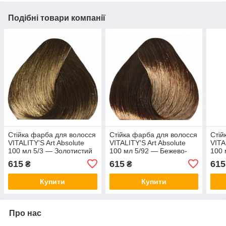
Подібні товари компанії
Стійка фарба для волосся
Стійка фарба для волосся
Стій
VITALITY'S Art Absolute
VITALITY'S Art Absolute
VITA
100 мл 5/3 — Золотистий
100 мл 5/92 — Бежево-
100 
світлий шатен
шоколадний світлий
шат
615
615
615
₴
₴
шатен
Купити
Купити
Про нас