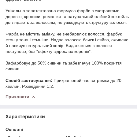
Унікальна запатентована формула фарби з екстрактами
деревію, кропиви, ромашки та натуральний олійний коктейль
доглядають за волоссям, не ушкоджують структуру волосся.
Фарба не містить аміаку, не знебарвлює волосся, фарбує
«тон у тон» і темніше. Надає волоссю блиск і сяйво, оживляє
й насичує натуральний колір. Видаляється з волосся
поступово, без "ефекту відрослих коренів".
Зафарбовує до 50% сивини та забезпечує 100% покриття
сивини.
Спосіб застосування:
Прикрашений час витримки до 20
хвилин. Розведення 1:2.
Приховати
Характеристики
Основні