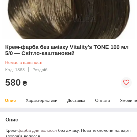
Крем-фарба без аміаку Vitality's TONE 100 мл
5/0 — Світло-каштановий
Немає в наявності
Код: 1863
Роздріб
580
₴
Опис
Характеристики
Доставка
Оплата
Умови п
Опис
Крем-
фарба для волосся
без аміаку. Нова технологія на варті
здоров'я волосся.