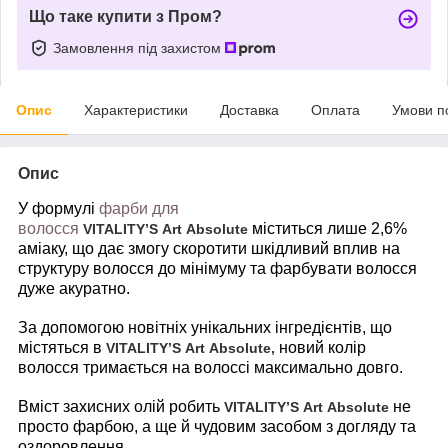
Що таке купити з Пром?
Замовлення під захистом
Опис
Характеристики
Доставка
Оплата
Умови п
Опис
У формулі
фарби для
волосся
міститься лише 2,6%
VITALITY’
S
Art
Absolute
аміаку, що дає змогу скоротити шкідливий вплив на
структуру волосся до мінімуму та фарбувати волосся
дуже акуратно.
За допомогою новітніх унікальних інгредієнтів, що
містяться в
новий колір
VITALITY’
S
Art
Absolute,
волосся тримається на волоссі максимально довго.
Вміст захисних олій робить
не
VITALITY’
S
Art
Absolute
просто фарбою, а ще й чудовим засобом з догляду та
оздоровлення.