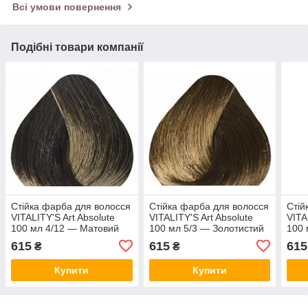
Всі умови повернення
Подібні товари компанії
Стійка фарба для волосся
Стійка фарба для волосся
Стій
VITALITY'S Art Absolute
VITALITY'S Art Absolute
VITA
100 мл 4/12 — Матовий
100 мл 5/3 — Золотистий
100 
шатен
світлий шатен
615
615
615
₴
₴
Купити
Купити