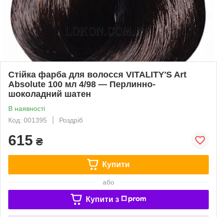
Стійка фарба для волосся VITALITY'S Art
Absolute 100 мл 4/98 — Перлинно-
шоколадний шатен
В наявності
Код: 001395
Роздріб
615
₴
Купити
або
Купити з