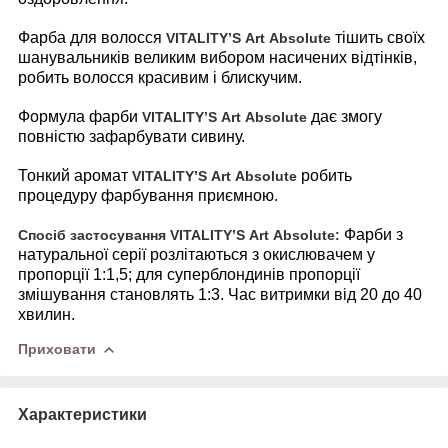
Фарба для волосся
тішить своїх
VITALITY’
S
Art
Absolute
шанувальників великим вибором насичених відтінків,
робить волосся красивим і блискучим.
Формула фарби
дає змогу
VITALITY’
S
Art
Absolute
повністю зафарбувати сивину.
Тонкий аромат
робить
VITALITY’
S
Art
Absolute
процедуру фарбування приємною.
Фарби з
Спосіб застосування
VITALITY’
S
Art
Absolute:
натуральної серії розлітаються з окислювачем у
пропорції 1:1,5; для суперблондинів пропорції
змішування становлять 1:3. Час витримки від 20 до 40
хвилин.
Приховати
Характеристики