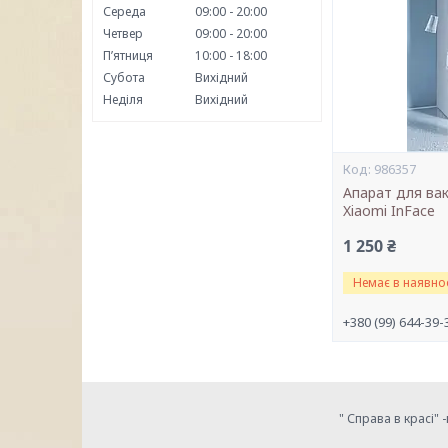
Середа
09:00
20:00
Четвер
09:00
20:00
Пʼятниця
10:00
18:00
Субота
Вихідний
Неділя
Вихідний
986357
Апарат для ва
Xiaomi InFace
1 250 ₴
Немає в наявнос
+380 (99) 644-39-