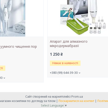
Апарат для алмазного
мікродермабразії
куумного чищення пор
1 250 ₴
Немає в наявності
ті
+380 (99) 644-39-30
30
Сайт створений на маркетплейсі
Prom.ua
" Справа в красі" -магазин косметики по догляду за тілом |
Поскаржитися на контент
|
Політик
Select Language
▼