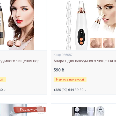
986087
куумного чищення пор
Апарат для вакуумного чищення 
590 ₴
ті
Немає в наявності
30
+380 (99) 644-39-30
Подарунок