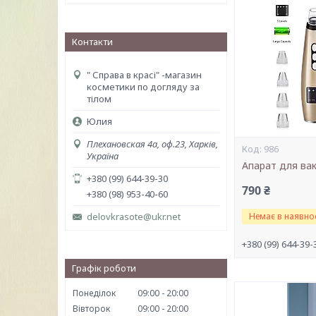
Контакти
" Справа в красі" -магазин
косметики по догляду за
тілом
Юлия
Плехановская 4а, оф.23, Харків,
986
Україна
Апарат для ва
+380 (99) 644-39-30
790 ₴
+380 (98) 953-40-60
delovkrasote@ukr.net
Немає в наявнос
+380 (99) 644-39-
Графік роботи
Понеділок
09:00
20:00
Вівторок
09:00
20:00