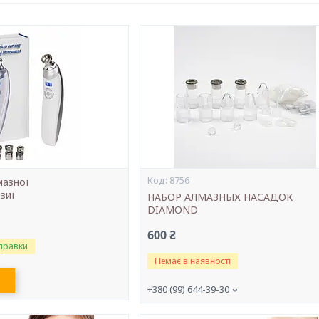
8756
мазної
зиї
НАБОР АЛМАЗНЫХ НАСАДОК
DIAMOND
600 ₴
правки
Немає в наявності
+380 (99) 644-39-30