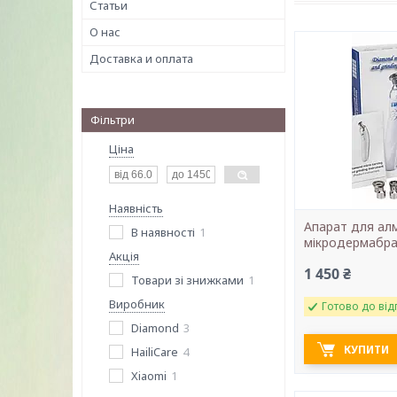
Статьи
О нас
Доставка и оплата
Фільтри
Ціна
Наявність
Апарат для ал
В наявності
1
мікродермабра
Акція
1 450 ₴
Товари зі знижками
1
Виробник
Готово до від
Diamond
3
КУПИТИ
HailiCare
4
Xiaomi
1