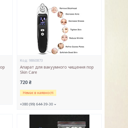
9860873
пор
Апарат для вакуумного чищення пор
Skin Care
720 ₴
Немає в наявності
+380 (99) 644-39-30