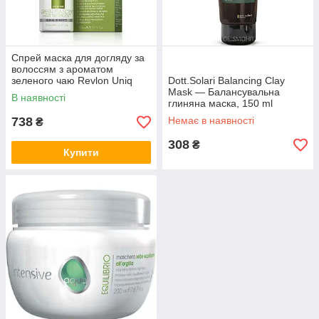
Спрей маска для догляду за
волоссям з ароматом
зеленого чаю Revlon Uniq
Dott.Solari Balancing Clay
One Green Tea Scent
Mask — Балансувальна
В наявності
Treatment 150 мл
глиняна маска, 150 ml
738
Немає в наявності
₴
308
₴
Купити