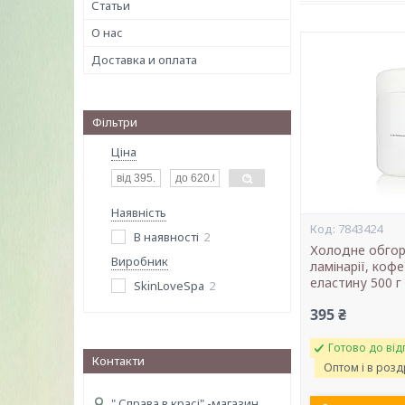
Статьи
О нас
Доставка и оплата
Фільтри
Ціна
Наявність
7843424
В наявності
2
Холодне обгор
Виробник
ламінарії, кофе
еластину 500 г
SkinLoveSpa
2
395 ₴
Готово до від
Контакти
Оптом і в розд
" Справа в красі" -магазин