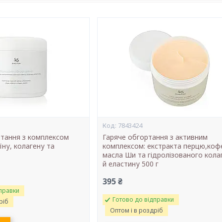
7843424
тання з комплексом
Гаряче обгортання з активним
їну, колагену та
комплексом: екстракта перцю,кофе
масла Ши та гідролізованого кола
й еластину 500 г
395 ₴
правки
Готово до відправки
ріб
Оптом і в роздріб