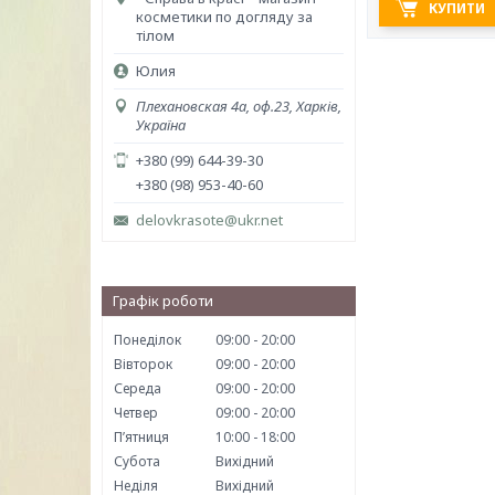
КУПИТИ
косметики по догляду за
тілом
Юлия
Плехановская 4а, оф.23, Харків,
Україна
+380 (99) 644-39-30
+380 (98) 953-40-60
delovkrasote@ukr.net
Графік роботи
Понеділок
09:00
20:00
Вівторок
09:00
20:00
Середа
09:00
20:00
Четвер
09:00
20:00
Пʼятниця
10:00
18:00
Субота
Вихідний
Неділя
Вихідний