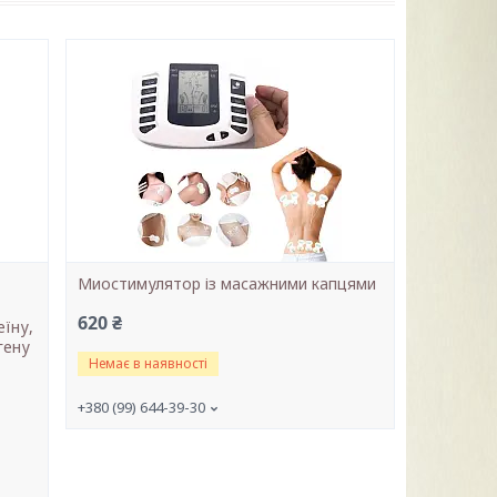
Миостимулятор із масажними капцями
620 ₴
їну,
гену
Немає в наявності
+380 (99) 644-39-30