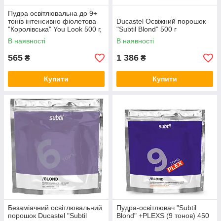
Пудра освітлювальна до 9+
тонів інтенсивно фіолетова
Ducastel Освіжний порошок
"Королівська" You Look 500 г,
"Subtil Blond" 500 г
В наявності
В наявності
565
1 386
₴
₴
Купити
Купити
Безаміачний освітлювальний
Пудра-освітлювач "Subtil
порошок Ducastel "Subtil
Blond" +PLEXS (9 тонов) 450