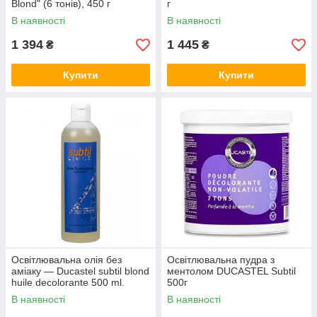
Blond" (6 тонів), 450 г
г
В наявності
В наявності
1 394
1 445
₴
₴
Купити
Купити
Освітлювальна олія без
Освітлювальна пудра з
аміаку — Ducastel subtil blond
ментолом DUCASTEL Subtil
huile decolorante 500 ml.
500г
В наявності
В наявності