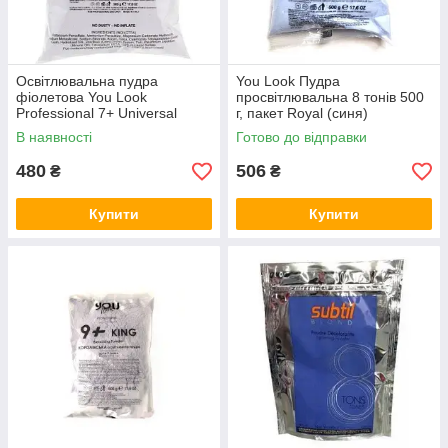
Освітлювальна пудра
You Look Пудра
фіолетова You Look
просвітлювальна 8 тонів 500
Professional 7+ Universal
г, пакет Royal (синя)
Bleaching Powder 500 г.
В наявності
Готово до відправки
480
506
₴
₴
Купити
Купити