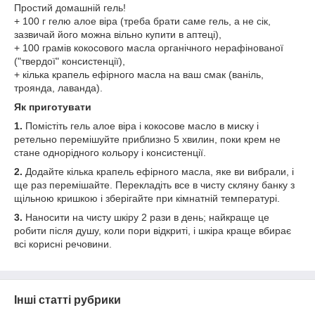
+ 100 г гелю алое віра (треба брати саме гель, а не сік,
зазвичай його можна вільно купити в аптеці),
+ 100 грамів кокосового масла органічного нерафінованої
("твердої" консистенції),
+ кілька крапель ефірного масла на ваш смак (ваніль,
троянда, лаванда).
Як приготувати
1.
Помістіть гель алое віра і кокосове масло в миску і
ретельно перемішуйте приблизно 5 хвилин, поки крем не
стане однорідного кольору і консистенції.
2.
Додайте кілька крапель ефірного масла, яке ви вибрали, і
ще раз перемішайте. Перекладіть все в чисту скляну банку з
щільною кришкою і зберігайте при кімнатній температурі.
3.
Наносити на чисту шкіру 2 рази в день; найкраще це
робити після душу, коли пори відкриті, і шкіра краще вбирає
всі корисні речовини.
Інші статті рубрики