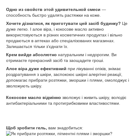
Одно из свойств этой удивительной смеси
—
способность быстро удалять растяжки на коже.
Хочете дізнатися, як приготувати цей засіб будинку?
Це
дуже легко. І алое віра, і кокосове масло активно
використовуються в різних косметичних продуктах і вільно
продаються в аптеках або спеціалізованих магазинах.
Залишається тільки з'єднати їх.
Крем вийде абсолютно
натуральним і недорогим. Ви
отримаєте прекрасний засіб та заощадите гроші.
Алое віра дуже ефективний
при лікуванні опіків, знімає
роздратування з шкіри, заспокоює шкірні алергічні реакції,
допомагає прибрати розтяжки, зморшки і плями, омолоджує і
зволожують шкіру.
Кокосове масло відмінно
зволожує і живить шкіру, володіє
антибактеріальними та протигрибковими властивостями.
Щоб зробити гель,
вам знадобиться: